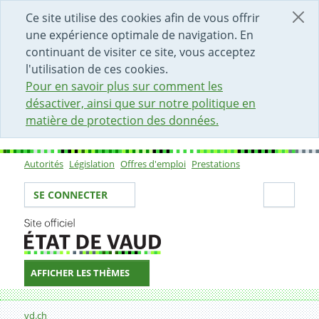
DÉBUT DU CONTENU DE LA PAGE
ACCÈS AU CHAMP DE RECHERCHE
PAGE D'ACCUEIL
FORMULAIRE DE CONTACT
Ce site utilise des cookies afin de vous offrir
une expérience optimale de navigation. En
continuant de visiter ce site, vous acceptez
l'utilisation de ces cookies.
Pour en savoir plus sur comment les
désactiver, ainsi que sur notre politique en
matière de protection des données.
Autorités
Législation
Offres d'emploi
Prestations
Sous-navigation
Votre identité
Secti
SE CONNECTER
AFFICHER LES THÈMES
Fil d'Ariane
Formulaire de contact
vd.ch