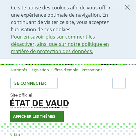
DÉBUT DU CONTENU DE LA PAGE
ACCÈS AU CHAMP DE RECHERCHE
PAGE D'ACCUEIL
FORMULAIRE DE CONTACT
Ce site utilise des cookies afin de vous offrir
une expérience optimale de navigation. En
continuant de visiter ce site, vous acceptez
l'utilisation de ces cookies.
Pour en savoir plus sur comment les
désactiver, ainsi que sur notre politique en
matière de protection des données.
Autorités
Législation
Offres d'emploi
Prestations
Sous-navigation
Votre identité
Secti
SE CONNECTER
AFFICHER LES THÈMES
Fil d'Ariane
Formulaire de contact
vd.ch