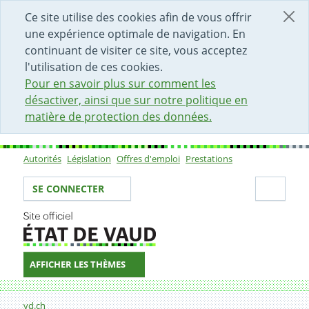
DÉBUT DU CONTENU DE LA PAGE
ACCÈS AU CHAMP DE RECHERCHE
PAGE D'ACCUEIL
FORMULAIRE DE CONTACT
Ce site utilise des cookies afin de vous offrir
une expérience optimale de navigation. En
continuant de visiter ce site, vous acceptez
l'utilisation de ces cookies.
Pour en savoir plus sur comment les
désactiver, ainsi que sur notre politique en
matière de protection des données.
Autorités
Législation
Offres d'emploi
Prestations
Sous-navigation
Votre identité
Secti
SE CONNECTER
AFFICHER LES THÈMES
Fil d'Ariane
Formulaire de contact
vd.ch