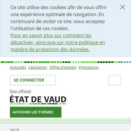
DÉBUT DU CONTENU DE LA PAGE
ACCÈS AU CHAMP DE RECHERCHE
PAGE D'ACCUEIL
FORMULAIRE DE CONTACT
Ce site utilise des cookies afin de vous offrir
une expérience optimale de navigation. En
continuant de visiter ce site, vous acceptez
l'utilisation de ces cookies.
Pour en savoir plus sur comment les
désactiver, ainsi que sur notre politique en
matière de protection des données.
Autorités
Législation
Offres d'emploi
Prestations
Sous-navigation
Votre identité
Secti
SE CONNECTER
AFFICHER LES THÈMES
Fil d'Ariane
Formulaire de contact
vd.ch