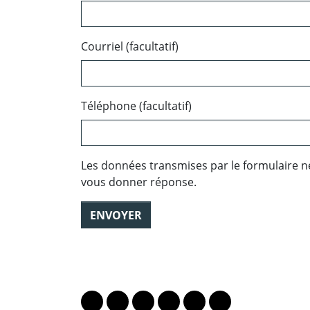
Courriel (facultatif)
Téléphone (facultatif)
Les données transmises par le formulaire n
vous donner réponse.
ENVOYER
PARTAGER LA PAGE
Lien vers le profil Mastodon
Lien vers le profil Bluesky
Lien vers le profil Instagram
Lien vers le profil Linkedin
Lien vers le profil Fac
Lien vers le profil