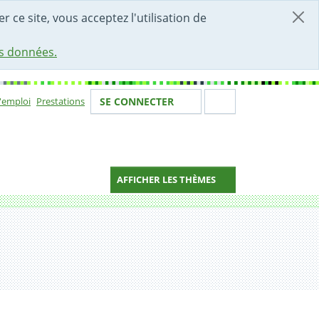
r ce site, vous acceptez l'utilisation de
es données.
Votre identité
Section de 
d'emploi
Prestations
SE CONNECTER
ion
AFFICHER LES THÈMES