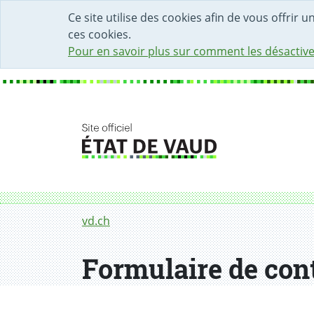
DÉBUT DU CONTENU DE LA PAGE
ACCÈS AU CHAMP DE RECHERCHE
PAGE D'ACCUEIL
FORMULAIRE DE CONTACT
Ce site utilise des cookies afin de vous offrir 
ces cookies.
Pour en savoir plus sur comment les désactive
Fil d'Ariane
Formulaire de contact
vd.ch
Formulaire de con