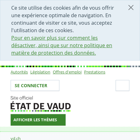
DÉBUT DU CONTENU DE LA PAGE
ACCÈS AU CHAMP DE RECHERCHE
PAGE D'ACCUEIL
FORMULAIRE DE CONTACT
Ce site utilise des cookies afin de vous offrir
une expérience optimale de navigation. En
continuant de visiter ce site, vous acceptez
l'utilisation de ces cookies.
Pour en savoir plus sur comment les
désactiver, ainsi que sur notre politique en
matière de protection des données.
Autorités
Législation
Offres d'emploi
Prestations
Sous-navigation
Votre identité
Secti
SE CONNECTER
AFFICHER LES THÈMES
Fil d'Ariane
Formulaire de contact
vd.ch