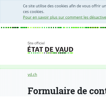
DÉBUT DU CONTENU DE LA PAGE
ACCÈS AU CHAMP DE RECHERCHE
PAGE D'ACCUEIL
FORMULAIRE DE CONTACT
Ce site utilise des cookies afin de vous offrir 
ces cookies.
Pour en savoir plus sur comment les désactive
Fil d'Ariane
Formulaire de contact
vd.ch
Formulaire de con