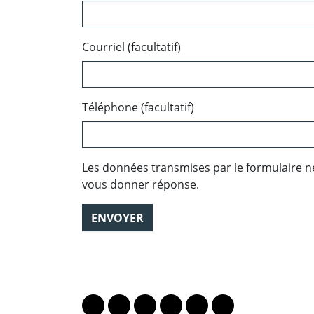
Courriel (facultatif)
Téléphone (facultatif)
Les données transmises par le formulaire n
vous donner réponse.
ENVOYER
PARTAGER LA PAGE
Lien vers le profil Mastodon
Lien vers le profil Bluesky
Lien vers le profil Instagram
Lien vers le profil Linkedin
Lien vers le profil Fac
Lien vers le profil