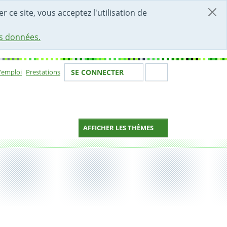
r ce site, vous acceptez l'utilisation de
es données.
Votre identité
Section de 
d'emploi
Prestations
SE CONNECTER
ion
AFFICHER LES THÈMES