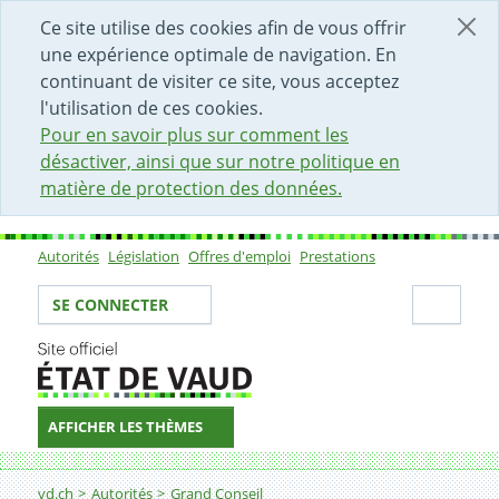
DÉBUT DU CONTENU DE LA PAGE
ACCÈS AU CHAMP DE RECHERCHE
PAGE D'ACCUEIL
FORMULAIRE DE CONTACT
Ce site utilise des cookies afin de vous offrir
une expérience optimale de navigation. En
continuant de visiter ce site, vous acceptez
l'utilisation de ces cookies.
Pour en savoir plus sur comment les
désactiver, ainsi que sur notre politique en
matière de protection des données.
Autorités
Législation
Offres d'emploi
Prestations
Sous-navigation
Votre identité
Secti
SE CONNECTER
AFFICHER LES THÈMES
Fil d'Ariane
vd.ch
Autorités
Grand Conseil