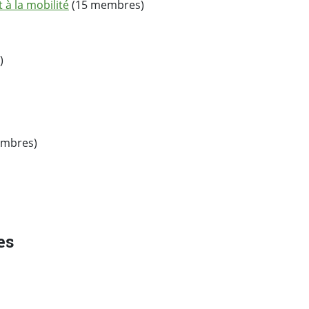
 à la mobilité
(15 membres)
)
mbres)
es