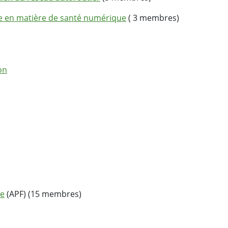
le en matière de santé numérique
( 3 membres)
on
ie
(APF) (15 membres)