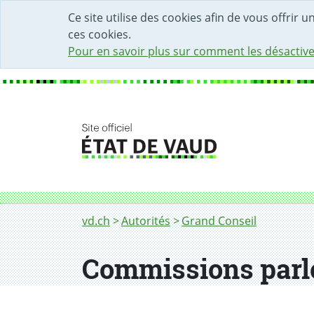
DÉBUT DU CONTENU DE LA PAGE
ACCÈS AU CHAMP DE RECHERCHE
PAGE D'ACCUEIL
FORMULAIRE DE CONTACT
Ce site utilise des cookies afin de vous offrir 
ces cookies.
Pour en savoir plus sur comment les désactive
Fil d'Ariane
Commissions parlementaires
vd.ch
Autorités
Grand Conseil
Commissions parl