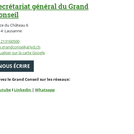
ecrétariat général du Grand
onseil
ce du Château 6
Suisse
14
Lausanne
1213160500
o.grandconseil(at)vd.ch
ualiser sur la carte Google
NOUS ÉCRIRE
ivez le Grand Conseil sur les réseaux:
utube
I
Linkedin
|
Whatsapp