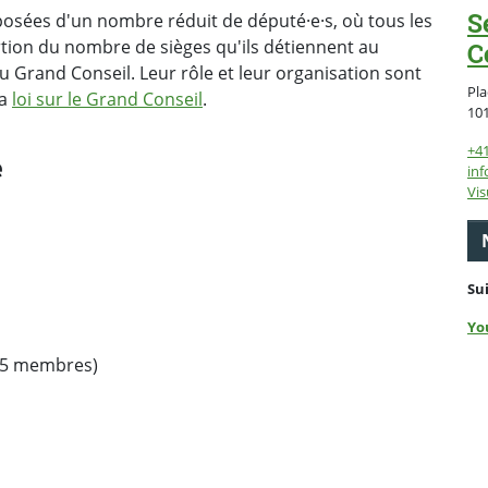
S
sées d'un nombre réduit de député·e·s, où tous les
tion du nombre de sièges qu'ils détiennent au
C
u Grand Conseil. Leur rôle et leur organisation sont
Pla
la
loi sur le Grand Conseil
.
10
+4
e
inf
Vis
Su
Yo
5 membres)