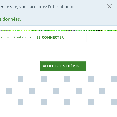
r ce site, vous acceptez l'utilisation de
es données.
Votre identité
Section de 
d'emploi
Prestations
SE CONNECTER
ion
AFFICHER LES THÈMES