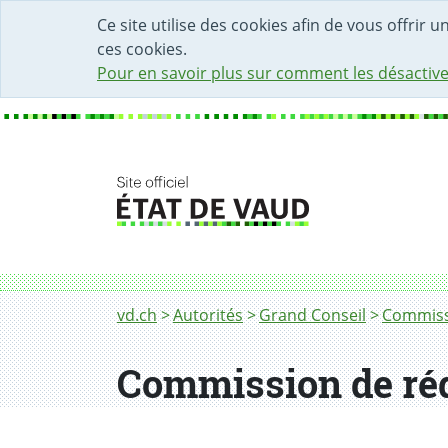
DÉBUT DU CONTENU DE LA PAGE
ACCÈS AU CHAMP DE RECHERCHE
PAGE D'ACCUEIL
FORMULAIRE DE CONTACT
Ce site utilise des cookies afin de vous offrir 
ces cookies.
Pour en savoir plus sur comment les désactive
Fil d'Ariane
vd.ch
Autorités
Grand Conseil
Commiss
Commission de ré