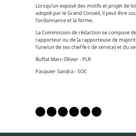
Lorsqu’un exposé des motifs et projet de loi
adopté par le Grand Conseil, il peut être s
l’ordonnance et la forme.
La Commission de rédaction se compose de 
rapporteur ou de la rapporteuse de majorit
l’une/un de ses chef·fe·s de service) et du s
Buffat Marc-Olivier - PLR
Pasquier Sandra - SOC
PARTAGER LA PAGE
Lien vers le profil Mastodon
Lien vers le profil Bluesky
Lien vers le profil Instagram
Lien vers le profil Linkedin
Lien vers le profil Fac
Lien vers le profil