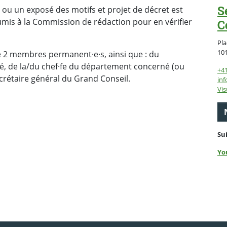
S
 ou un exposé des motifs et projet de décret est
oumis à la Commission de rédaction pour en vérifier
C
Pla
10
2 membres permanent·e·s, ainsi que : du
é, de la/du chef·fe du département concerné (ou
+4
ecrétaire général du Grand Conseil.
inf
Vis
Su
Yo
ebook
 Twitter