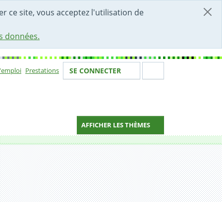
r ce site, vous acceptez l'utilisation de
es données.
Votre identité
Section de 
d'emploi
Prestations
SE CONNECTER
ion
AFFICHER LES THÈMES