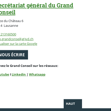
ecrétariat général du Grand
onseil
ce du Château 6
Suisse
14
Lausanne
1213160500
o.grandconseil(at)vd.ch
ualiser sur la carte Google
NOUS ÉCRIRE
ivez le Grand Conseil sur les réseaux:
utube
I
Linkedin
|
Whatsapp
HAUT