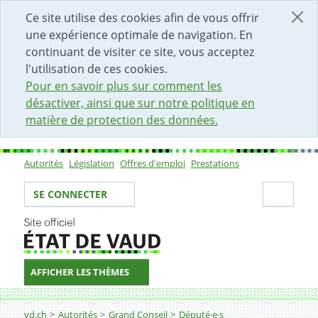
DÉBUT DU CONTENU DE LA PAGE
ACCÈS AU CHAMP DE RECHERCHE
PAGE D'ACCUEIL
FORMULAIRE DE CONTACT
Ce site utilise des cookies afin de vous offrir
une expérience optimale de navigation. En
continuant de visiter ce site, vous acceptez
l'utilisation de ces cookies.
Pour en savoir plus sur comment les
désactiver, ainsi que sur notre politique en
matière de protection des données.
Autorités
Législation
Offres d'emploi
Prestations
Sous-navigation
Votre identité
Secti
SE CONNECTER
AFFICHER LES THÈMES
Fil d'Ariane
vd.ch
Autorités
Grand Conseil
Député·e·s