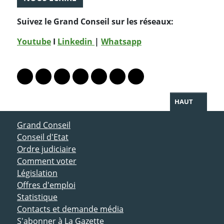
Suivez le Grand Conseil sur les réseaux:
Youtube
I
Linkedin
|
Whatsapp
PARTAGER LA PAGE
Lien vers le profil Mastodon
Lien vers le profil Bluesky
Lien vers le profil Instagram
Lien vers le profil Linkedin
Lien vers le profil Facebook
Lien vers le profil Twitter
Partager par WhatsAp
HAUT
ACCÈS DIRECT
Grand Conseil
Conseil d'Etat
Ordre judiciaire
Comment voter
Législation
Offres d'emploi
Statistique
Contacts et demande média
S'abonner à La Gazette