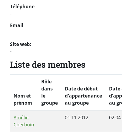
Téléphone
-
Email
-
Site web:
-
Liste des membres
Rôle
dans
Date de début
Date de f
Nom et
le
d'appartenance
d'appart
prénom
groupe
au groupe
au group
Amélie
01.11.2012
02.04.201
Cherbuin