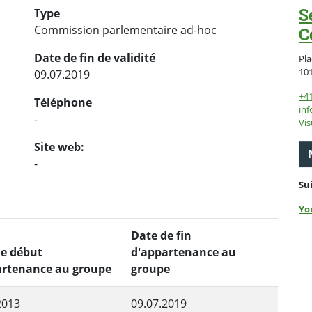
S
Type
Commission parlementaire ad-hoc
C
Date de fin de validité
Pla
10
09.07.2019
+4
Téléphone
inf
-
Vis
Site web:
-
Su
Yo
Date de fin
de début
d'appartenance au
artenance au groupe
groupe
2013
09.07.2019