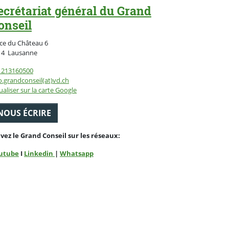
ecrétariat général du Grand
onseil
ce du Château 6
Suisse
14
Lausanne
1213160500
o.grandconseil(at)vd.ch
ualiser sur la carte Google
NOUS ÉCRIRE
ivez le Grand Conseil sur les réseaux:
utube
I
Linkedin
|
Whatsapp