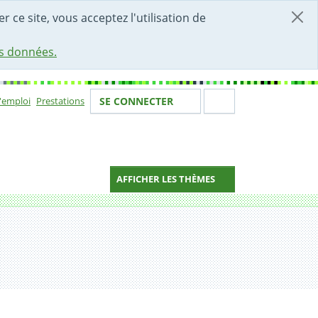
r ce site, vous acceptez l'utilisation de
es données.
Votre identité
Section de 
d'emploi
Prestations
SE CONNECTER
ion
AFFICHER LES THÈMES