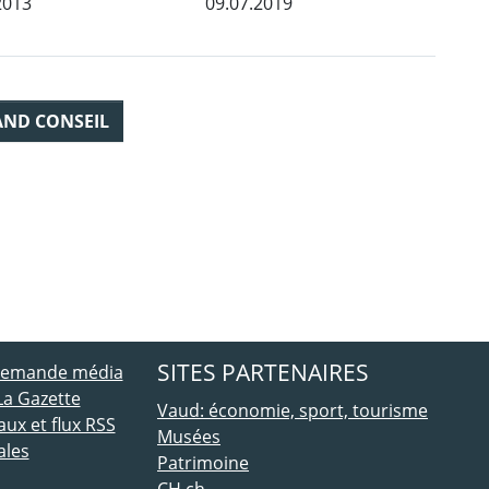
2013
09.07.2019
AND CONSEIL
ebook
 Twitter
SITES PARTENAIRES
 demande média
La Gazette
Vaud: économie, sport, tourisme
ux et flux RSS
Musées
ales
Patrimoine