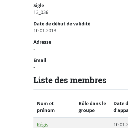
Sigle
13_036
Date de début de validité
10.01.2013
Adresse
-
Email
-
Liste des membres
Nom et
Rôle dans le
Date 
prénom
groupe
d'app
Régis
10.01.