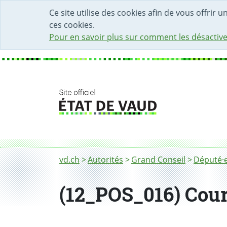
DÉBUT DU CONTENU DE LA PAGE
ACCÈS AU CHAMP DE RECHERCHE
PAGE D'ACCUEIL
FORMULAIRE DE CONTACT
Ce site utilise des cookies afin de vous offrir 
ces cookies.
Pour en savoir plus sur comment les désactive
Fil d'Ariane
vd.ch
Autorités
Grand Conseil
Député·e
(12_POS_016) Cour