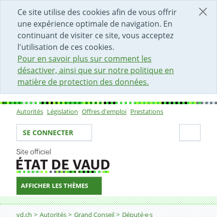
DÉBUT DU CONTENU DE LA PAGE
ACCÈS AU CHAMP DE RECHERCHE
PAGE D'ACCUEIL
FORMULAIRE DE CONTACT
Ce site utilise des cookies afin de vous offrir
une expérience optimale de navigation. En
continuant de visiter ce site, vous acceptez
l'utilisation de ces cookies.
Pour en savoir plus sur comment les
désactiver, ainsi que sur notre politique en
matière de protection des données.
Autorités
Législation
Offres d'emploi
Prestations
Sous-navigation
Votre identité
Secti
SE CONNECTER
AFFICHER LES THÈMES
Fil d'Ariane
vd.ch
Autorités
Grand Conseil
Député·e·s