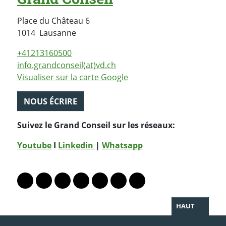
Place du Château 6
Suisse
1014
Lausanne
+41213160500
info.grandconseil(at)vd.ch
Visualiser sur la carte Google
NOUS ÉCRIRE
Suivez le Grand Conseil sur les réseaux:
Youtube
I
Linkedin
|
Whatsapp
PARTAGER LA PAGE
Lien vers le profil Mastodon
Lien vers le profil Bluesky
Lien vers le profil Instagram
Lien vers le profil Linkedin
Lien vers le profil Facebook
Lien vers le profil Twitter
Partager par WhatsAp
HAUT