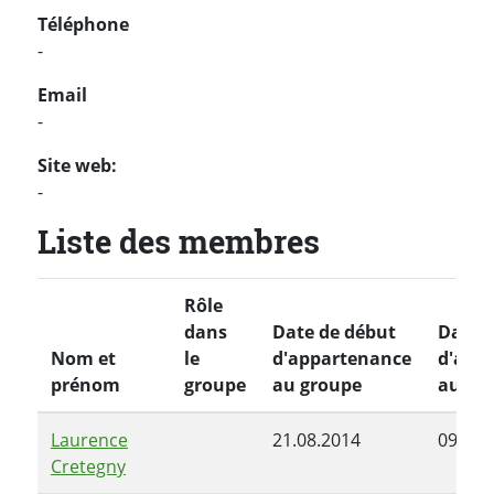
Téléphone
-
Email
-
Site web:
-
Liste des membres
Rôle
dans
Date de début
Date d
Nom et
le
d'appartenance
d'app
prénom
groupe
au groupe
au gr
Laurence
21.08.2014
09.07.
Cretegny