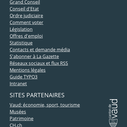
ACCÈS DIRECT
Grand Conseil
Conseil d'Etat
Ordre judiciaire
Comment voter
Législation
Offres d'emploi
Statistique
Contacts et demande média
S'abonner à La Gazette
Réseaux sociaux et flux RSS
Mentions légales
Guide TYPO3
Intranet
SITES PARTENAIRES
Vaud: économie, sport, tourisme
Musées
Patrimoine
CH.ch