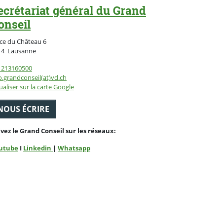
ecrétariat général du Grand
onseil
ce du Château 6
Suisse
14
Lausanne
1213160500
o.grandconseil(at)vd.ch
ualiser sur la carte Google
NOUS ÉCRIRE
ivez le Grand Conseil sur les réseaux:
utube
I
Linkedin
|
Whatsapp