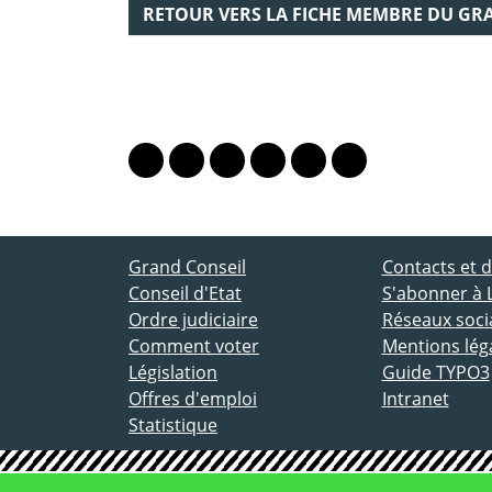
RETOUR VERS LA FICHE MEMBRE DU GR
PARTAGER LA PAGE
Lien vers le profil Mastodon
Lien vers le profil Bluesky
Lien vers le profil Instagram
Lien vers le profil Linkedin
Lien vers le profil Fac
Lien vers le profil
ACCÈS DIRECT
Grand Conseil
Contacts et
Conseil d'Etat
S'abonner à 
Ordre judiciaire
Réseaux socia
Comment voter
Mentions lég
Législation
Guide TYPO3
Offres d'emploi
Intranet
Statistique