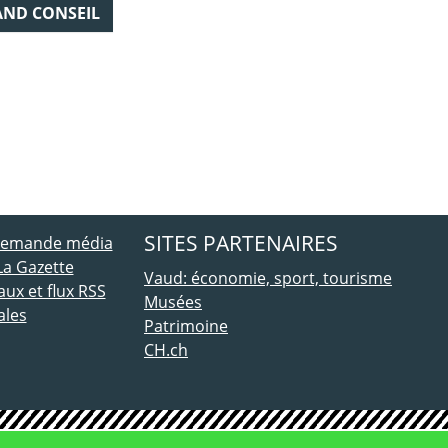
AND CONSEIL
ebook
 Twitter
SITES PARTENAIRES
 demande média
La Gazette
Vaud: économie, sport, tourisme
ux et flux RSS
Musées
ales
Patrimoine
CH.ch