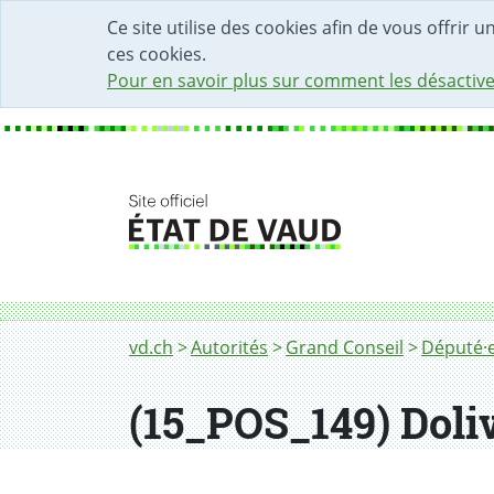
DÉBUT DU CONTENU DE LA PAGE
ACCÈS AU CHAMP DE RECHERCHE
PAGE D'ACCUEIL
FORMULAIRE DE CONTACT
Ce site utilise des cookies afin de vous offrir 
ces cookies.
Pour en savoir plus sur comment les désactive
Fil d'Ariane
vd.ch
Autorités
Grand Conseil
Député·e
(15_POS_149) Doli