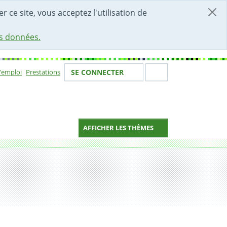
r ce site, vous acceptez l'utilisation de
es données.
Votre identité
Section de 
d'emploi
Prestations
SE CONNECTER
ion
AFFICHER LES THÈMES