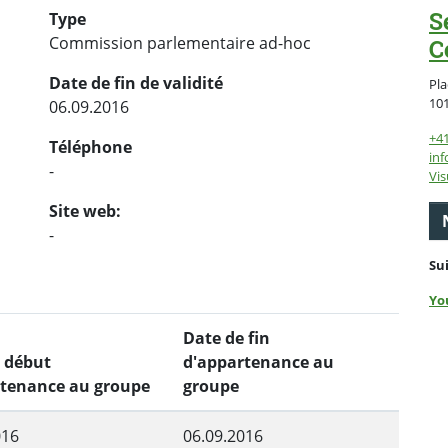
S
Type
Commission parlementaire ad-hoc
C
Date de fin de validité
Pla
10
06.09.2016
+4
Téléphone
inf
-
Vis
Site web:
-
Su
Yo
Date de fin
 début
d'appartenance au
rtenance au groupe
groupe
016
06.09.2016