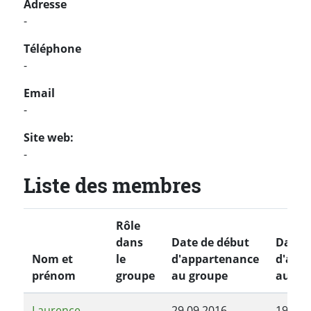
Adresse
-
Téléphone
-
Email
-
Site web:
-
Liste des membres
Rôle
dans
Date de début
Date d
Nom et
le
d'appartenance
d'app
prénom
groupe
au groupe
au gr
Laurence
29.09.2016
19.12.