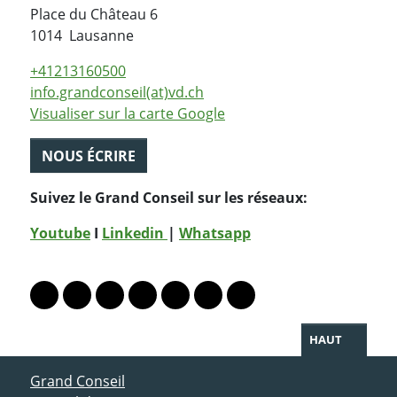
Place du Château 6
Suisse
1014
Lausanne
+41213160500
info.grandconseil(at)vd.ch
Visualiser sur la carte Google
NOUS ÉCRIRE
Suivez le Grand Conseil sur les réseaux:
Youtube
I
Linkedin
|
Whatsapp
PARTAGER LA PAGE
Lien vers le profil Mastodon
Lien vers le profil Bluesky
Lien vers le profil Instagram
Lien vers le profil Linkedin
Lien vers le profil Facebook
Lien vers le profil Twitter
Partager par WhatsAp
HAUT
ACCÈS DIRECT
Grand Conseil