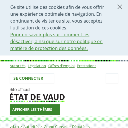
DÉBUT DU CONTENU DE LA PAGE
ACCÈS AU CHAMP DE RECHERCHE
PAGE D'ACCUEIL
FORMULAIRE DE CONTACT
Ce site utilise des cookies afin de vous offrir
une expérience optimale de navigation. En
continuant de visiter ce site, vous acceptez
l'utilisation de ces cookies.
Pour en savoir plus sur comment les
désactiver, ainsi que sur notre politique en
matière de protection des données.
Autorités
Législation
Offres d'emploi
Prestations
Sous-navigation
Votre identité
Secti
SE CONNECTER
AFFICHER LES THÈMES
Fil d'Ariane
vd.ch
Autorités
Grand Conseil
Député·e·s