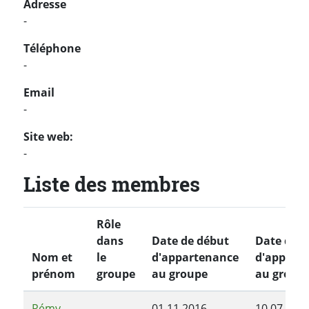
Adresse
-
Téléphone
-
Email
-
Site web:
-
Liste des membres
Rôle
dans
Date de début
Date de f
Nom et
le
d'appartenance
d'appart
prénom
groupe
au groupe
au group
Rémy
01.11.2016
10.07.201