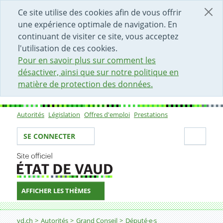
DÉBUT DU CONTENU DE LA PAGE
ACCÈS AU CHAMP DE RECHERCHE
PAGE D'ACCUEIL
FORMULAIRE DE CONTACT
Ce site utilise des cookies afin de vous offrir
une expérience optimale de navigation. En
continuant de visiter ce site, vous acceptez
l'utilisation de ces cookies.
Pour en savoir plus sur comment les
désactiver, ainsi que sur notre politique en
matière de protection des données.
Autorités
Législation
Offres d'emploi
Prestations
Sous-navigation
Votre identité
Secti
SE CONNECTER
AFFICHER LES THÈMES
Fil d'Ariane
vd.ch
Autorités
Grand Conseil
Député·e·s