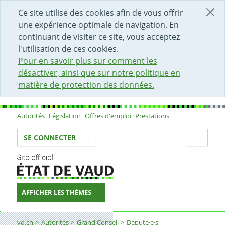
DÉBUT DU CONTENU DE LA PAGE
ACCÈS AU CHAMP DE RECHERCHE
PAGE D'ACCUEIL
FORMULAIRE DE CONTACT
Ce site utilise des cookies afin de vous offrir
une expérience optimale de navigation. En
continuant de visiter ce site, vous acceptez
l'utilisation de ces cookies.
Pour en savoir plus sur comment les
désactiver, ainsi que sur notre politique en
matière de protection des données.
Autorités
Législation
Offres d'emploi
Prestations
Sous-navigation
Votre identité
Secti
SE CONNECTER
AFFICHER LES THÈMES
Fil d'Ariane
vd.ch
Autorités
Grand Conseil
Député·e·s