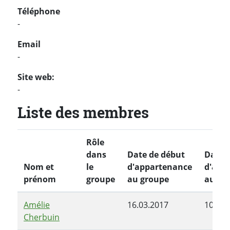
Téléphone
-
Email
-
Site web:
-
Liste des membres
Rôle
dans
Date de début
Date d
Nom et
le
d'appartenance
d'app
prénom
groupe
au groupe
au gr
Amélie
16.03.2017
10.07.
Cherbuin