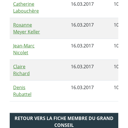
Catherine
16.03.2017
10.07.
Labouchère
Roxanne
16.03.2017
10.07.
Meyer Keller
Jean-Marc
16.03.2017
10.07.
Nicolet
Claire
16.03.2017
10.07.
Richard
Denis
16.03.2017
10.07.
Rubattel
RETOUR VERS LA FICHE MEMBRE DU GRAND
CONSEIL