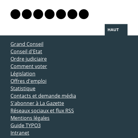
PARTAGER LA PAGE
Lien vers le profil Mastodon
Lien vers le profil Bluesky
Lien vers le profil Instagram
Lien vers le profil Linkedin
Lien vers le profil Facebook
Lien vers le profil Twitter
Partager par WhatsAp
HAUT
ACCÈS DIRECT
Grand Conseil
Conseil d'Etat
Ordre judiciaire
Comment voter
Législation
Offres d'emploi
Statistique
Contacts et demande média
S'abonner à La Gazette
Réseaux sociaux et flux RSS
Mentions légales
Guide TYPO3
Intranet