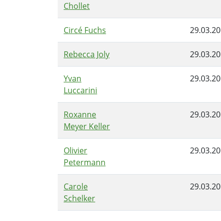
Chollet
Circé Fuchs
29.03.2
Rebecca Joly
29.03.2
Yvan
29.03.2
Luccarini
Roxanne
29.03.2
Meyer Keller
Olivier
29.03.2
Petermann
Carole
29.03.2
Schelker