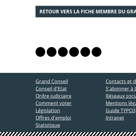
RETOUR VERS LA FICHE MEMBRE DU GR
PARTAGER LA PAGE
Lien vers le profil Mastodon
Lien vers le profil Bluesky
Lien vers le profil Instagram
Lien vers le profil Linkedin
Lien vers le profil Fac
Lien vers le profil
ACCÈS DIRECT
Grand Conseil
Contacts et
Conseil d'Etat
S'abonner à 
Ordre judiciaire
Réseaux socia
Comment voter
Mentions lég
Législation
Guide TYPO3
Offres d'emploi
Intranet
Statistique