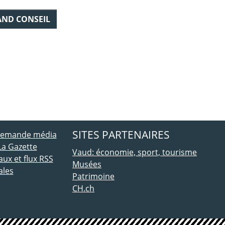
AND CONSEIL
ebook
 Twitter
SITES PARTENAIRES
 demande média
La Gazette
Vaud: économie, sport, tourisme
ux et flux RSS
Musées
ales
Patrimoine
CH.ch