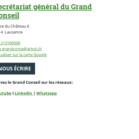
ecrétariat général du Grand
onseil
ce du Château 6
Suisse
14
Lausanne
1213160500
o.grandconseil(at)vd.ch
ualiser sur la carte Google
NOUS ÉCRIRE
ivez le Grand Conseil sur les réseaux:
utube
I
Linkedin
|
Whatsapp