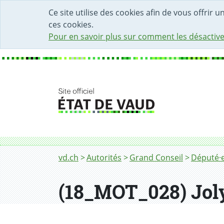
DÉBUT DU CONTENU DE LA PAGE
ACCÈS AU CHAMP DE RECHERCHE
PAGE D'ACCUEIL
FORMULAIRE DE CONTACT
Ce site utilise des cookies afin de vous offrir 
ces cookies.
Pour en savoir plus sur comment les désactive
Fil d'Ariane
vd.ch
Autorités
Grand Conseil
Député·e
(18_MOT_028) Jol