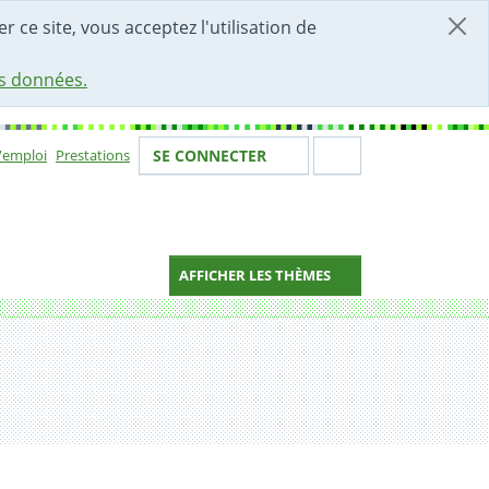
r ce site, vous acceptez l'utilisation de
es données.
Votre identité
Section de 
d'emploi
Prestations
SE CONNECTER
ion
AFFICHER LES THÈMES