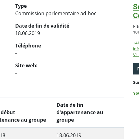
S
Type
Commission parlementaire ad-hoc
C
Date de fin de validité
Pla
10
18.06.2019
+4
Téléphone
inf
-
Vis
Site web:
-
Su
Yo
Date de fin
 début
d'appartenance au
tenance au groupe
groupe
018
18.06.2019