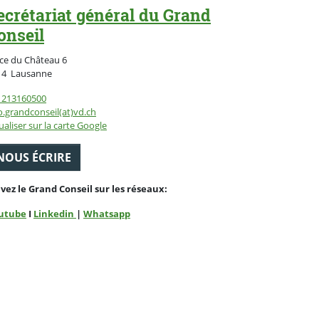
ecrétariat général du Grand
onseil
ce du Château 6
Suisse
14
Lausanne
1213160500
o.grandconseil(at)vd.ch
ualiser sur la carte Google
NOUS ÉCRIRE
ivez le Grand Conseil sur les réseaux:
utube
I
Linkedin
|
Whatsapp