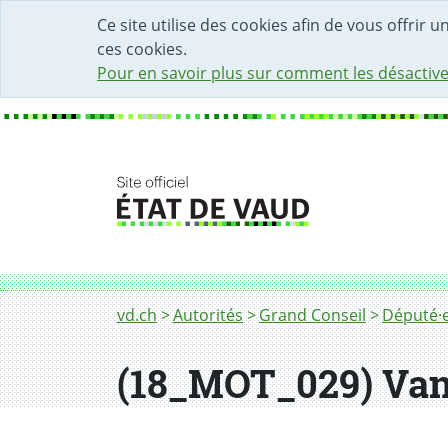
DÉBUT DU CONTENU DE LA PAGE
ACCÈS AU CHAMP DE RECHERCHE
PAGE D'ACCUEIL
FORMULAIRE DE CONTACT
Ce site utilise des cookies afin de vous offrir 
ces cookies.
Pour en savoir plus sur comment les désactive
Fil d'Ariane
vd.ch
Autorités
Grand Conseil
Député·e
(18_MOT_029) Van 