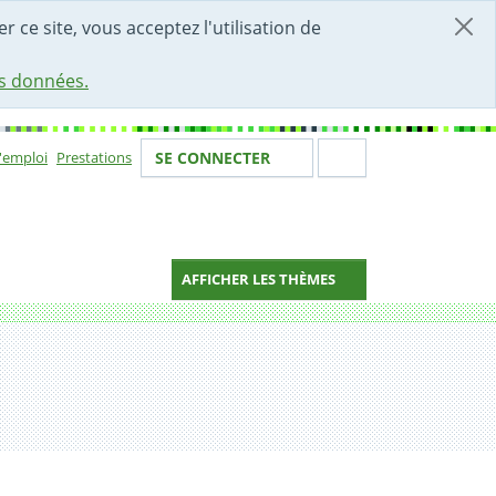
r ce site, vous acceptez l'utilisation de
es données.
Votre identité
Section de 
d'emploi
Prestations
SE CONNECTER
ion
AFFICHER LES THÈMES