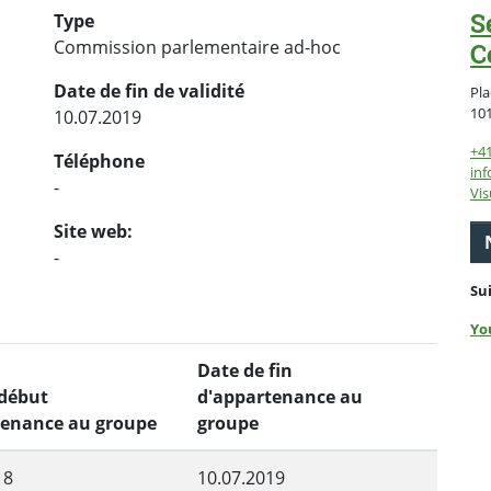
S
Type
Commission parlementaire ad-hoc
C
Date de fin de validité
Pla
10
10.07.2019
+4
Téléphone
inf
-
Vis
Site web:
-
Su
Yo
Date de fin
 début
d'appartenance au
tenance au groupe
groupe
18
10.07.2019