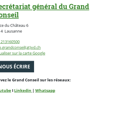
ecrétariat général du Grand
onseil
ce du Château 6
Suisse
14
Lausanne
1213160500
o.grandconseil(at)vd.ch
ualiser sur la carte Google
NOUS ÉCRIRE
ivez le Grand Conseil sur les réseaux:
utube
I
Linkedin
|
Whatsapp