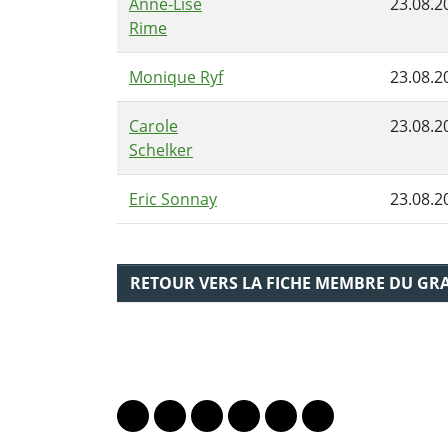
Anne-Lise
23.08.2
Rime
Monique Ryf
23.08.2
Carole
23.08.2
Schelker
Eric Sonnay
23.08.2
RETOUR VERS LA FICHE MEMBRE DU GR
PARTAGER LA PAGE
Lien vers le profil Mastodon
Lien vers le profil Bluesky
Lien vers le profil Instagram
Lien vers le profil Linkedin
Lien vers le profil Fac
Lien vers le profil