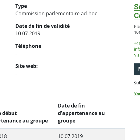
S
Type
Commission parlementaire ad-hoc
C
Date de fin de validité
Pla
10
10.07.2019
+4
Téléphone
inf
-
Vis
Site web:
-
Su
Yo
Date de fin
e début
d'appartenance au
rtenance au groupe
groupe
018
10.07.2019