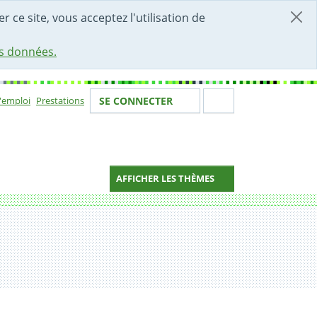
r ce site, vous acceptez l'utilisation de
es données.
Votre identité
Section de 
d'emploi
Prestations
SE CONNECTER
ion
AFFICHER LES THÈMES