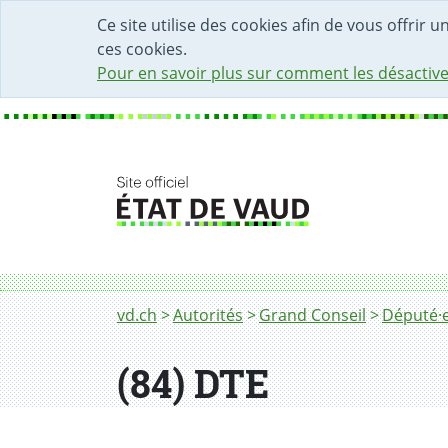
DÉBUT DU CONTENU DE LA PAGE
ACCÈS AU CHAMP DE RECHERCHE
PAGE D'ACCUEIL
FORMULAIRE DE CONTACT
Ce site utilise des cookies afin de vous offrir 
ces cookies.
Pour en savoir plus sur comment les désactive
Fil d'Ariane
vd.ch
Autorités
Grand Conseil
Député·e
(84) DTE