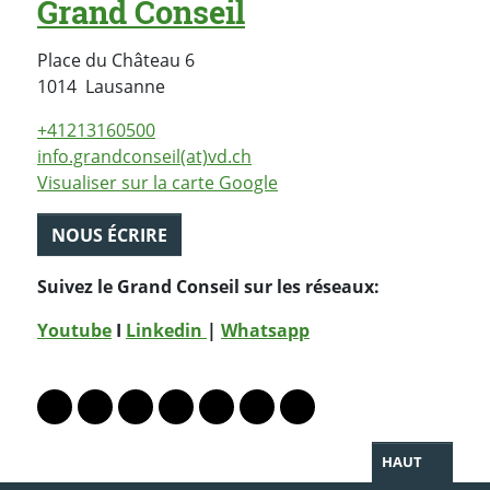
Grand Conseil
Place du Château 6
Suisse
1014
Lausanne
+41213160500
info.grandconseil(at)vd.ch
Visualiser sur la carte Google
NOUS ÉCRIRE
Suivez le Grand Conseil sur les réseaux:
Youtube
I
Linkedin
|
Whatsapp
PARTAGER LA PAGE
Lien vers le profil Mastodon
Lien vers le profil Bluesky
Lien vers le profil Instagram
Lien vers le profil Linkedin
Lien vers le profil Facebook
Lien vers le profil Twitter
Partager par WhatsAp
HAUT