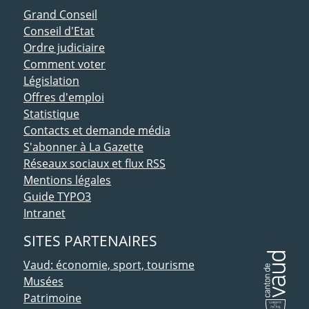
ACCÈS DIRECT
Grand Conseil
Conseil d'Etat
Ordre judiciaire
Comment voter
Législation
Offres d'emploi
Statistique
Contacts et demande média
S'abonner à La Gazette
Réseaux sociaux et flux RSS
Mentions légales
Guide TYPO3
Intranet
SITES PARTENAIRES
Vaud: économie, sport, tourisme
Musées
Patrimoine