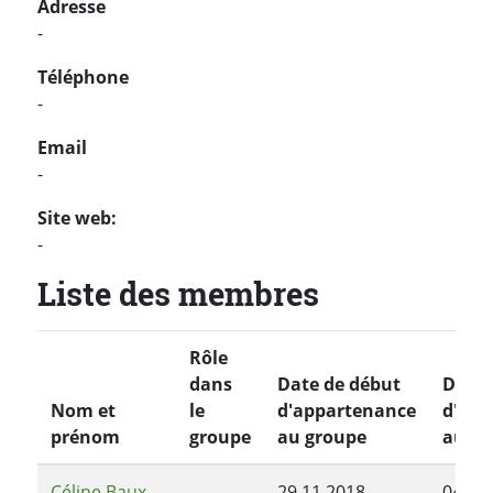
Adresse
-
Téléphone
-
Email
-
Site web:
-
Liste des membres
Rôle
dans
Date de début
Date 
Nom et
le
d'appartenance
d'app
prénom
groupe
au groupe
au gr
Céline Baux
29.11.2018
04.02