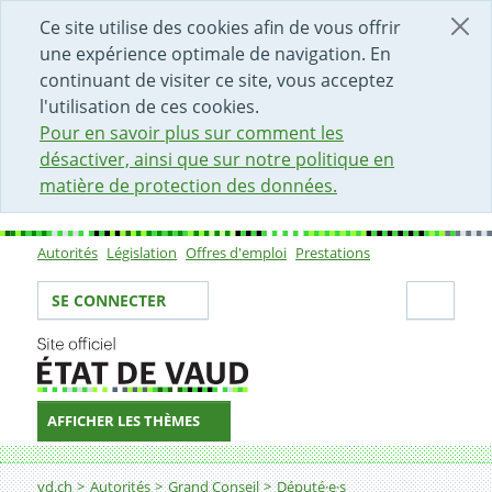
DÉBUT DU CONTENU DE LA PAGE
ACCÈS AU CHAMP DE RECHERCHE
PAGE D'ACCUEIL
FORMULAIRE DE CONTACT
Ce site utilise des cookies afin de vous offrir
une expérience optimale de navigation. En
continuant de visiter ce site, vous acceptez
l'utilisation de ces cookies.
Pour en savoir plus sur comment les
désactiver, ainsi que sur notre politique en
matière de protection des données.
Autorités
Législation
Offres d'emploi
Prestations
Sous-navigation
Votre identité
Secti
SE CONNECTER
AFFICHER LES THÈMES
Fil d'Ariane
vd.ch
Autorités
Grand Conseil
Député·e·s