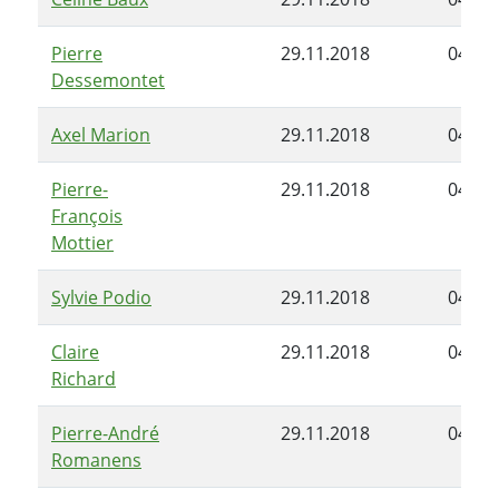
Pierre
29.11.2018
04.02
Dessemontet
Axel Marion
29.11.2018
04.02
Pierre-
29.11.2018
04.02
François
Mottier
Sylvie Podio
29.11.2018
04.02
Claire
29.11.2018
04.02
Richard
Pierre-André
29.11.2018
04.02
Romanens