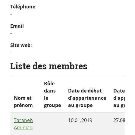
Téléphone
-
Email
-
Site web:
-
Liste des membres
Rôle
dans
Date de début
Date de f
Nom et
le
d'appartenance
d'appart
prénom
groupe
au groupe
au group
Taraneh
10.01.2019
27.08.201
Aminian