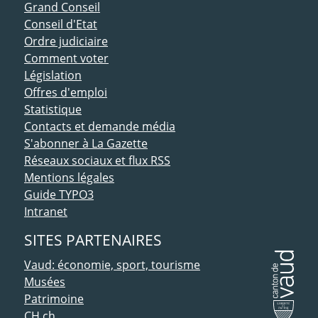
ACCÈS DIRECT
Grand Conseil
Conseil d'Etat
Ordre judiciaire
Comment voter
Législation
Offres d'emploi
Statistique
Contacts et demande média
S'abonner à La Gazette
Réseaux sociaux et flux RSS
Mentions légales
Guide TYPO3
Intranet
SITES PARTENAIRES
Vaud: économie, sport, tourisme
Musées
Patrimoine
CH.ch