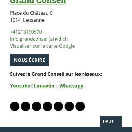
Grand Conseil
Place du Château 6
Suisse
1014
Lausanne
+41213160500
info.grandconseil(at)vd.ch
Visualiser sur la carte Google
NOUS ÉCRIRE
Suivez le Grand Conseil sur les réseaux:
Youtube
I
Linkedin
|
Whatsapp
PARTAGER LA PAGE
Lien vers le profil Mastodon
Lien vers le profil Bluesky
Lien vers le profil Instagram
Lien vers le profil Linkedin
Lien vers le profil Facebook
Lien vers le profil Twitter
Partager par WhatsAp
HAUT