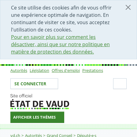
DÉBUT DU CONTENU DE LA PAGE
ACCÈS AU CHAMP DE RECHERCHE
PAGE D'ACCUEIL
FORMULAIRE DE CONTACT
Ce site utilise des cookies afin de vous offrir
une expérience optimale de navigation. En
continuant de visiter ce site, vous acceptez
l'utilisation de ces cookies.
Pour en savoir plus sur comment les
désactiver, ainsi que sur notre politique en
matière de protection des données.
Autorités
Législation
Offres d'emploi
Prestations
Sous-navigation
Votre identité
Secti
SE CONNECTER
AFFICHER LES THÈMES
Fil d'Ariane
vd.ch
Autorités
Grand Conseil
Député·e·s