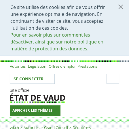
DÉBUT DU CONTENU DE LA PAGE
ACCÈS AU CHAMP DE RECHERCHE
PAGE D'ACCUEIL
FORMULAIRE DE CONTACT
Ce site utilise des cookies afin de vous offrir
une expérience optimale de navigation. En
continuant de visiter ce site, vous acceptez
l'utilisation de ces cookies.
Pour en savoir plus sur comment les
désactiver, ainsi que sur notre politique en
matière de protection des données.
Autorités
Législation
Offres d'emploi
Prestations
Sous-navigation
Votre identité
Secti
SE CONNECTER
AFFICHER LES THÈMES
Fil d'Ariane
vd.ch
Autorités
Grand Conseil
Député·e·s