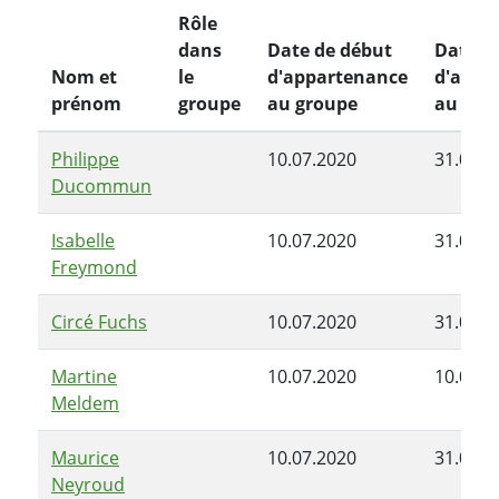
Rôle
dans
Date de début
Date de
Nom et
le
d'appartenance
d'appa
prénom
groupe
au groupe
au gro
Philippe
10.07.2020
31.08.2
Ducommun
Isabelle
10.07.2020
31.08.2
Freymond
Circé Fuchs
10.07.2020
31.08.2
Martine
10.07.2020
10.07.2
Meldem
Maurice
10.07.2020
31.08.2
Neyroud