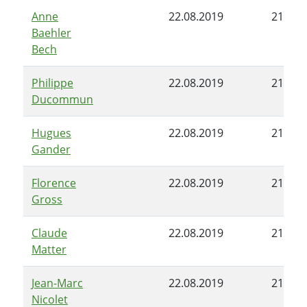
Anne
22.08.2019
21.01.
Baehler
Bech
Philippe
22.08.2019
21.01.
Ducommun
Hugues
22.08.2019
21.01.
Gander
Florence
22.08.2019
21.01.
Gross
Claude
22.08.2019
21.01.
Matter
Jean-Marc
22.08.2019
21.01.
Nicolet