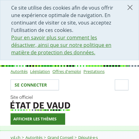
DÉBUT DU CONTENU DE LA PAGE
ACCÈS AU CHAMP DE RECHERCHE
PAGE D'ACCUEIL
FORMULAIRE DE CONTACT
Ce site utilise des cookies afin de vous offrir
une expérience optimale de navigation. En
continuant de visiter ce site, vous acceptez
l'utilisation de ces cookies.
Pour en savoir plus sur comment les
désactiver, ainsi que sur notre politique en
matière de protection des données.
Autorités
Législation
Offres d'emploi
Prestations
Sous-navigation
Votre identité
Secti
SE CONNECTER
AFFICHER LES THÈMES
Fil d'Ariane
vd.ch
Autorités
Grand Conseil
Député·e·s