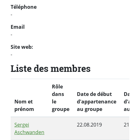
Téléphone
-
Email
-
Site web:
-
Liste des membres
Rôle
dans
Date de début
Date d
Nom et
le
d'appartenance
d'app
prénom
groupe
au groupe
au gr
Sergei
22.08.2019
21.01.
Aschwanden