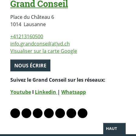
Grand Conseil
Place du Château 6
Suisse
1014
Lausanne
+41213160500
info.grandconseil(at)vd.ch
Visualiser sur la carte Google
NOUS ÉCRIRE
Suivez le Grand Conseil sur les réseaux:
Youtube
I
Linkedin
|
Whatsapp
PARTAGER LA PAGE
Lien vers le profil Mastodon
Lien vers le profil Bluesky
Lien vers le profil Instagram
Lien vers le profil Linkedin
Lien vers le profil Facebook
Lien vers le profil Twitter
Partager par WhatsAp
HAUT