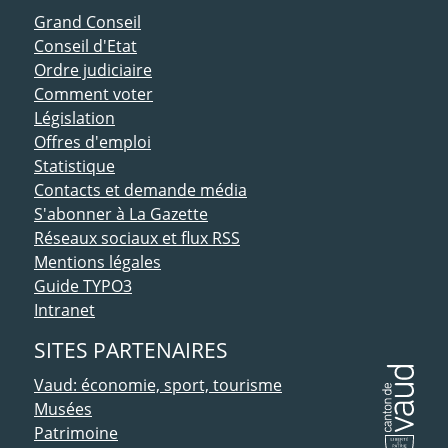
ACCÈS DIRECT
Grand Conseil
Conseil d'Etat
Ordre judiciaire
Comment voter
Législation
Offres d'emploi
Statistique
Contacts et demande média
S'abonner à La Gazette
Réseaux sociaux et flux RSS
Mentions légales
Guide TYPO3
Intranet
SITES PARTENAIRES
Vaud: économie, sport, tourisme
Musées
Patrimoine