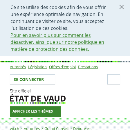
DÉBUT DU CONTENU DE LA PAGE
ACCÈS AU CHAMP DE RECHERCHE
PAGE D'ACCUEIL
FORMULAIRE DE CONTACT
Ce site utilise des cookies afin de vous offrir
une expérience optimale de navigation. En
continuant de visiter ce site, vous acceptez
l'utilisation de ces cookies.
Pour en savoir plus sur comment les
désactiver, ainsi que sur notre politique en
matière de protection des données.
Autorités
Législation
Offres d'emploi
Prestations
Sous-navigation
Votre identité
Secti
SE CONNECTER
AFFICHER LES THÈMES
Fil d'Ariane
vd.ch
Autorités
Grand Conseil
Député·e·s