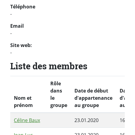
Téléphone
-
Email
-
Site web:
-
Liste des membres
Rôle
dans
Date de début
Date d
Nom et
le
d'appartenance
d'app
prénom
groupe
au groupe
au gr
Céline Baux
23.01.2020
16.06.
Jean-Luc
23.01.2020
16.06.