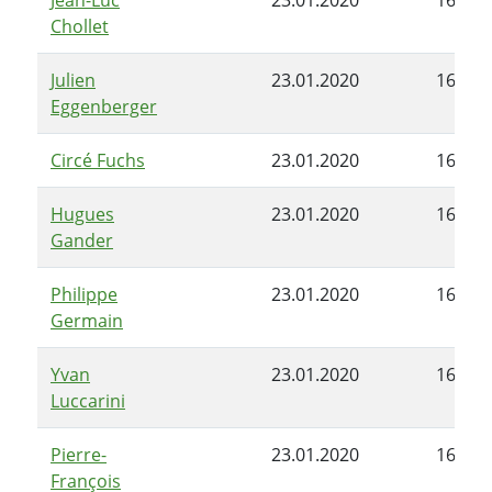
Chollet
Julien
23.01.2020
16.06.
Eggenberger
Circé Fuchs
23.01.2020
16.06.
Hugues
23.01.2020
16.06.
Gander
Philippe
23.01.2020
16.06.
Germain
Yvan
23.01.2020
16.06.
Luccarini
Pierre-
23.01.2020
16.06.
François