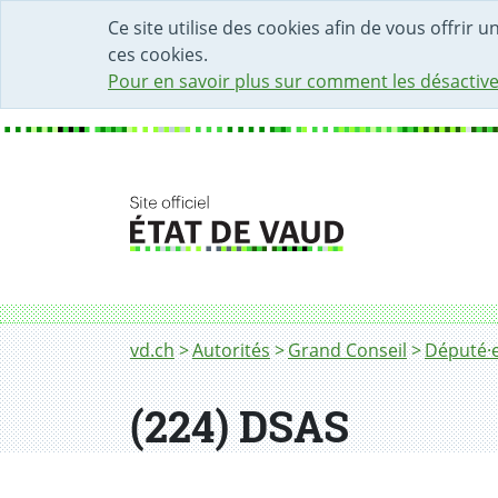
DÉBUT DU CONTENU DE LA PAGE
ACCÈS AU CHAMP DE RECHERCHE
PAGE D'ACCUEIL
FORMULAIRE DE CONTACT
Ce site utilise des cookies afin de vous offrir 
ces cookies.
Pour en savoir plus sur comment les désactive
Fil d'Ariane
vd.ch
Autorités
Grand Conseil
Député·e
(224) DSAS