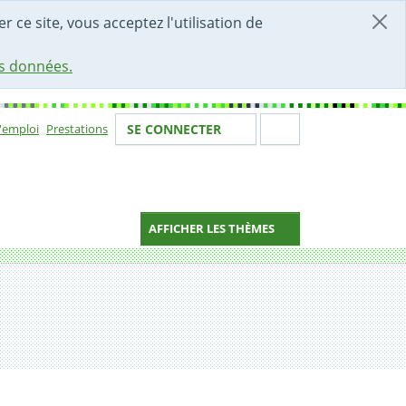
r ce site, vous acceptez l'utilisation de
es données.
Votre identité
Section de 
d'emploi
Prestations
SE CONNECTER
ion
AFFICHER LES THÈMES