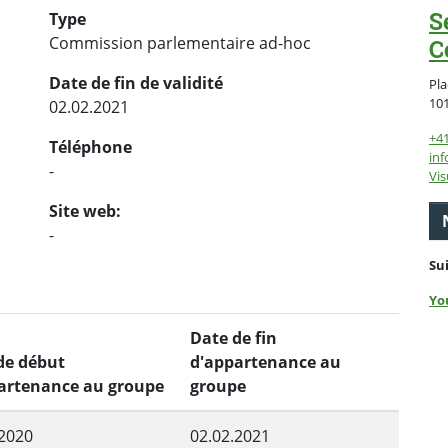
S
Type
Commission parlementaire ad-hoc
C
Date de fin de validité
Pla
10
02.02.2021
+4
Téléphone
inf
-
Vis
Site web:
-
Su
Yo
Date de fin
de début
d'appartenance au
artenance au groupe
groupe
.2020
02.02.2021