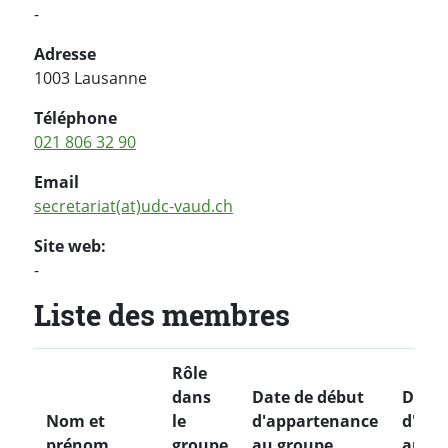
-
Adresse
1003 Lausanne
Téléphone
021 806 32 90
Email
secretariat(at)udc-vaud.ch
Site web:
-
Liste des membres
Rôle
dans
Date de début
Date 
Nom et
le
d'appartenance
d'app
prénom
groupe
au groupe
au gr