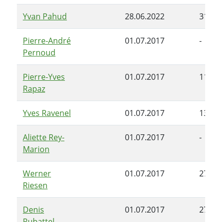
Yvan Pahud
28.06.2022
31.12
Pierre-André
01.07.2017
-
Pernoud
Pierre-Yves
01.07.2017
11.02
Rapaz
Yves Ravenel
01.07.2017
13.01
Aliette Rey-
01.07.2017
-
Marion
Werner
01.07.2017
27.06
Riesen
Denis
01.07.2017
27.06
Rubattel