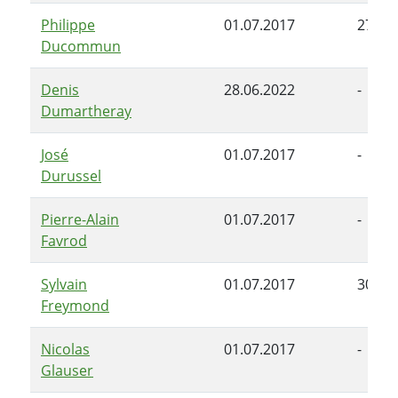
Philippe
01.07.2017
27.06
Ducommun
Denis
28.06.2022
-
Dumartheray
José
01.07.2017
-
Durussel
Pierre-Alain
01.07.2017
-
Favrod
Sylvain
01.07.2017
30.11
Freymond
Nicolas
01.07.2017
-
Glauser