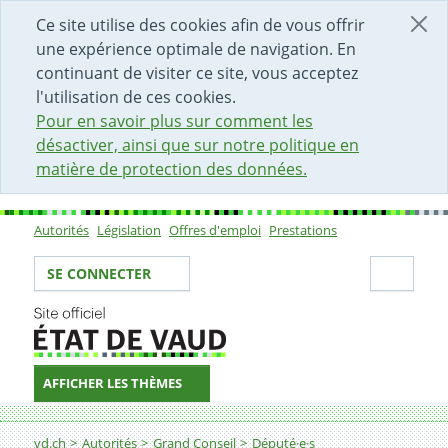
DÉBUT DU CONTENU DE LA PAGE
ACCÈS AU CHAMP DE RECHERCHE
PAGE D'ACCUEIL
FORMULAIRE DE CONTACT
Ce site utilise des cookies afin de vous offrir
une expérience optimale de navigation. En
continuant de visiter ce site, vous acceptez
l'utilisation de ces cookies.
Pour en savoir plus sur comment les
désactiver, ainsi que sur notre politique en
matière de protection des données.
Autorités
Législation
Offres d'emploi
Prestations
Sous-navigation
Votre identité
Secti
SE CONNECTER
AFFICHER LES THÈMES
Fil d'Ariane
vd.ch
Autorités
Grand Conseil
Député·e·s