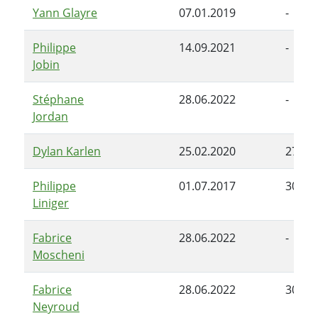
Yann Glayre
07.01.2019
-
Philippe
14.09.2021
-
Jobin
Stéphane
28.06.2022
-
Jordan
Dylan Karlen
25.02.2020
27.06
Philippe
01.07.2017
30.06
Liniger
Fabrice
28.06.2022
-
Moscheni
Fabrice
28.06.2022
30.04
Neyroud