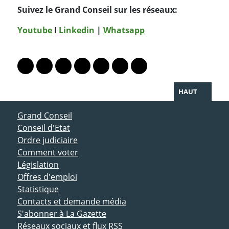
Suivez le Grand Conseil sur les réseaux:
Youtube
I
Linkedin
|
Whatsapp
PARTAGER LA PAGE
Lien vers le profil Mastodon
Lien vers le profil Bluesky
Lien vers le profil Instagram
Lien vers le profil Linkedin
Lien vers le profil Facebook
Lien vers le profil Twitter
Partager par WhatsAp
HAUT
ACCÈS DIRECT
Grand Conseil
Conseil d'Etat
Ordre judiciaire
Comment voter
Législation
Offres d'emploi
Statistique
Contacts et demande média
S'abonner à La Gazette
Réseaux sociaux et flux RSS