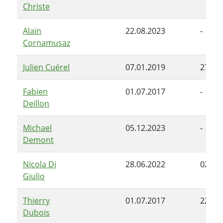
Christe
Alain
22.08.2023
-
Cornamusaz
Julien Cuérel
07.01.2019
27.06
Fabien
01.07.2017
-
Deillon
Michael
05.12.2023
-
Demont
Nicola Di
28.06.2022
02.11
Giulio
Thierry
01.07.2017
22.10
Dubois