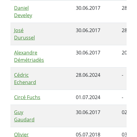
Daniel
30.06.2017
28.06.
Develey
José
30.06.2017
28.06.
Durussel
Alexandre
30.06.2017
20.09.
Démétriadès
Cédric
28.06.2024
-
Echenard
Circé Fuchs
01.07.2024
-
Guy
30.06.2017
02.05.
Gaudard
Olivier
05.07.2018
03.06.