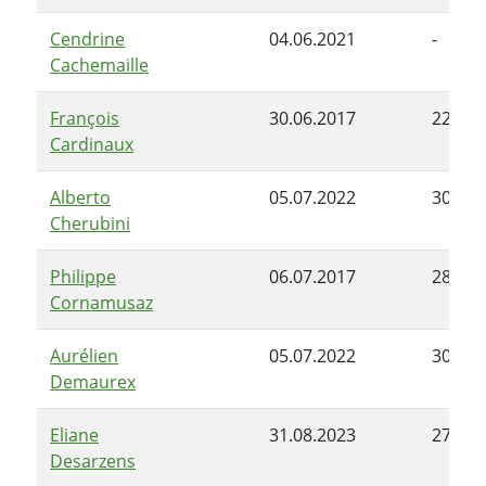
Cendrine
04.06.2021
-
Cachemaille
François
30.06.2017
22.04.
Cardinaux
Alberto
05.07.2022
30.06.
Cherubini
Philippe
06.07.2017
28.06.
Cornamusaz
Aurélien
05.07.2022
30.06.
Demaurex
Eliane
31.08.2023
27.06.
Desarzens