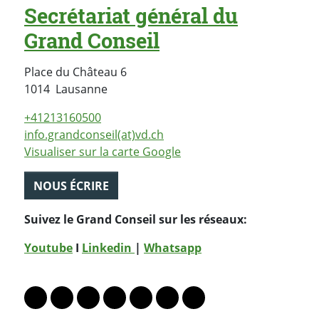
Secrétariat général du
Grand Conseil
Place du Château 6
Suisse
1014
Lausanne
+41213160500
info.grandconseil(at)vd.ch
Visualiser sur la carte Google
NOUS ÉCRIRE
Suivez le Grand Conseil sur les réseaux:
Youtube
I
Linkedin
|
Whatsapp
PARTAGER LA PAGE
Lien vers le profil Mastodon
Lien vers le profil Bluesky
Lien vers le profil Instagram
Lien vers le profil Linkedin
Lien vers le profil Facebook
Lien vers le profil Twitter
Partager par WhatsAp