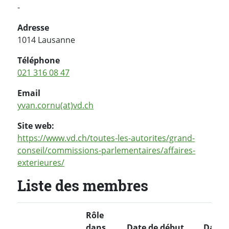
-
Adresse
1014 Lausanne
Téléphone
021 316 08 47
Email
yvan.cornu(at)vd.ch
Site web:
https://www.vd.ch/toutes-les-autorites/grand-
conseil/commissions-parlementaires/affaires-
exterieures/
Liste des membres
Rôle
dans
Date de début
Date d