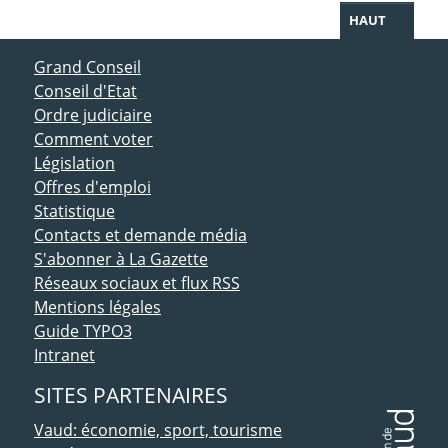
HAUT
ACCÈS DIRECT
Grand Conseil
Conseil d'Etat
Ordre judiciaire
Comment voter
Législation
Offres d'emploi
Statistique
Contacts et demande média
S'abonner à La Gazette
Réseaux sociaux et flux RSS
Mentions légales
Guide TYPO3
Intranet
SITES PARTENAIRES
Vaud: économie, sport, tourisme