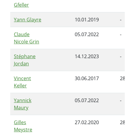
Gfeller
Yann Glayre
10.01.2019
-
Claude
05.07.2022
-
Nicole Grin
Stéphane
14.12.2023
-
Jordan
Vincent
30.06.2017
28.06.
Keller
Yannick
05.07.2022
-
Maury
Gilles
27.02.2020
28.06.
Meystre