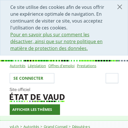
DÉBUT DU CONTENU DE LA PAGE
ACCÈS AU CHAMP DE RECHERCHE
PAGE D'ACCUEIL
FORMULAIRE DE CONTACT
Ce site utilise des cookies afin de vous offrir
une expérience optimale de navigation. En
continuant de visiter ce site, vous acceptez
l'utilisation de ces cookies.
Pour en savoir plus sur comment les
désactiver, ainsi que sur notre politique en
matière de protection des données.
Autorités
Législation
Offres d'emploi
Prestations
Sous-navigation
Votre identité
Secti
SE CONNECTER
AFFICHER LES THÈMES
Fil d'Ariane
vd.ch
Autorités
Grand Conseil
Député·e·s