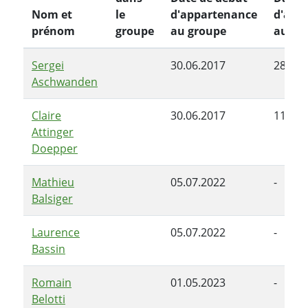
Nom et
le
d'appartenance
d'app
prénom
groupe
au groupe
au gr
Sergei
30.06.2017
28.06.
Aschwanden
Claire
30.06.2017
11.01.
Attinger
Doepper
Mathieu
05.07.2022
-
Balsiger
Laurence
05.07.2022
-
Bassin
Romain
01.05.2023
-
Belotti