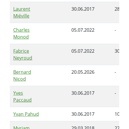
Laurent
30.06.2017
28.06.
Miéville
Charles
05.07.2022
-
Monod
Fabrice
05.07.2022
30.04.
Neyroud
Bernard
20.05.2026
-
Nicod
Yves
30.06.2017
-
Paccaud
Yvan Pahud
30.06.2017
10.01.
Myriam
29.03.2018
27.02.