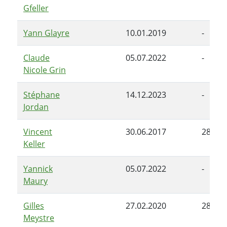
Gfeller
Yann Glayre
10.01.2019
-
Claude
05.07.2022
-
Nicole Grin
Stéphane
14.12.2023
-
Jordan
Vincent
30.06.2017
28.06.
Keller
Yannick
05.07.2022
-
Maury
Gilles
27.02.2020
28.06.
Meystre