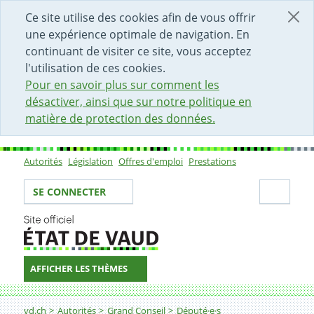
DÉBUT DU CONTENU DE LA PAGE
ACCÈS AU CHAMP DE RECHERCHE
PAGE D'ACCUEIL
FORMULAIRE DE CONTACT
Ce site utilise des cookies afin de vous offrir
une expérience optimale de navigation. En
continuant de visiter ce site, vous acceptez
l'utilisation de ces cookies.
Pour en savoir plus sur comment les
désactiver, ainsi que sur notre politique en
matière de protection des données.
Autorités
Législation
Offres d'emploi
Prestations
Sous-navigation
Votre identité
Secti
SE CONNECTER
AFFICHER LES THÈMES
Fil d'Ariane
vd.ch
Autorités
Grand Conseil
Député·e·s