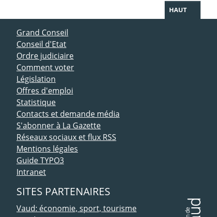
HAUT
ACCÈS DIRECT
Grand Conseil
Conseil d'Etat
Ordre judiciaire
Comment voter
Législation
Offres d'emploi
Statistique
Contacts et demande média
S'abonner à La Gazette
Réseaux sociaux et flux RSS
Mentions légales
Guide TYPO3
Intranet
SITES PARTENAIRES
Vaud: économie, sport, tourisme