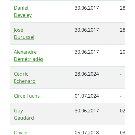
Daniel
30.06.2017
28.06.
Develey
José
30.06.2017
28.06.
Durussel
Alexandre
30.06.2017
20.09.
Démétriadès
Cédric
28.06.2024
-
Echenard
Circé Fuchs
01.07.2024
-
Guy
30.06.2017
02.05.
Gaudard
Olivier
05.07.2018
03.06.