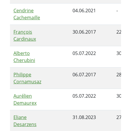
Cendrine
04.06.2021
-
Cachemaille
François
30.06.2017
22.04.
Cardinaux
Alberto
05.07.2022
30.06.
Cherubini
Philippe
06.07.2017
28.06.
Cornamusaz
Aurélien
05.07.2022
30.06.
Demaurex
Eliane
31.08.2023
27.06.
Desarzens