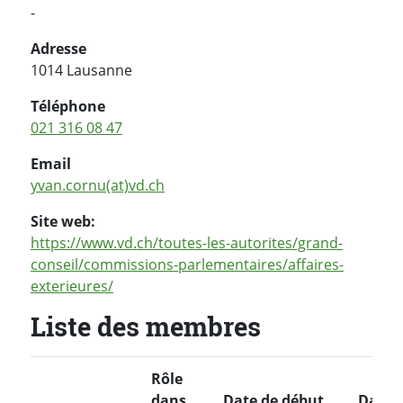
-
Adresse
1014 Lausanne
Téléphone
021 316 08 47
Email
yvan.cornu(at)vd.ch
Site web:
https://www.vd.ch/toutes-les-autorites/grand-
conseil/commissions-parlementaires/affaires-
exterieures/
Liste des membres
Rôle
dans
Date de début
Date d