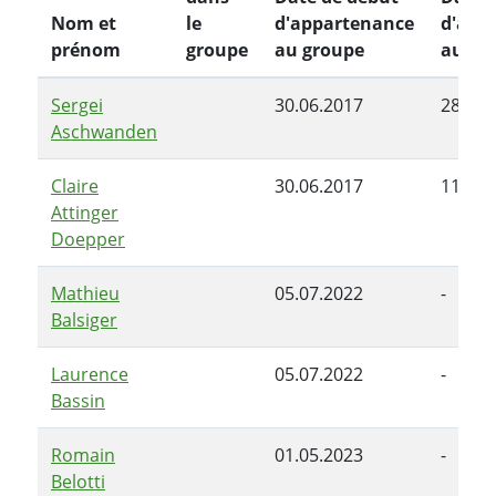
Nom et
le
d'appartenance
d'app
prénom
groupe
au groupe
au gr
Sergei
30.06.2017
28.06.
Aschwanden
Claire
30.06.2017
11.01.
Attinger
Doepper
Mathieu
05.07.2022
-
Balsiger
Laurence
05.07.2022
-
Bassin
Romain
01.05.2023
-
Belotti