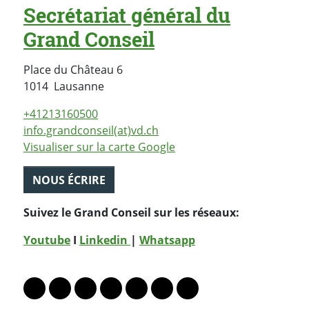
Secrétariat général du
Grand Conseil
Place du Château 6
Suisse
1014
Lausanne
+41213160500
info.grandconseil(at)vd.ch
Visualiser sur la carte Google
NOUS ÉCRIRE
Suivez le Grand Conseil sur les réseaux:
Youtube
I
Linkedin
|
Whatsapp
PARTAGER LA PAGE
Lien vers le profil Mastodon
Lien vers le profil Bluesky
Lien vers le profil Instagram
Lien vers le profil Linkedin
Lien vers le profil Facebook
Lien vers le profil Twitter
Partager par WhatsAp