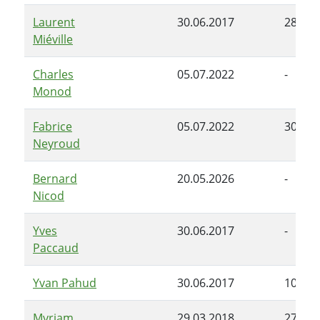
Laurent
30.06.2017
28.06.
Miéville
Charles
05.07.2022
-
Monod
Fabrice
05.07.2022
30.04.
Neyroud
Bernard
20.05.2026
-
Nicod
Yves
30.06.2017
-
Paccaud
Yvan Pahud
30.06.2017
10.01.
Myriam
29.03.2018
27.02.