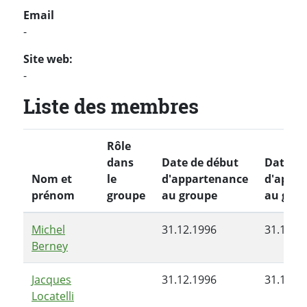
Email
-
Site web:
-
Liste des membres
Rôle
dans
Date de début
Date de
Nom et
le
d'appartenance
d'appa
prénom
groupe
au groupe
au gro
Michel
31.12.1996
31.12.1
Berney
Jacques
31.12.1996
31.12.1
Locatelli