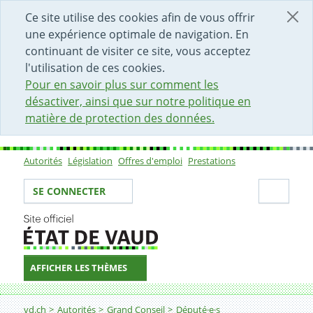
DÉBUT DU CONTENU DE LA PAGE
ACCÈS AU CHAMP DE RECHERCHE
PAGE D'ACCUEIL
FORMULAIRE DE CONTACT
Ce site utilise des cookies afin de vous offrir
une expérience optimale de navigation. En
continuant de visiter ce site, vous acceptez
l'utilisation de ces cookies.
Pour en savoir plus sur comment les
désactiver, ainsi que sur notre politique en
matière de protection des données.
Autorités
Législation
Offres d'emploi
Prestations
Sous-navigation
Votre identité
Secti
SE CONNECTER
AFFICHER LES THÈMES
Fil d'Ariane
vd.ch
Autorités
Grand Conseil
Député·e·s