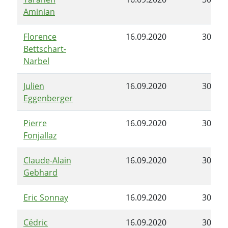
Aminian
Florence
16.09.2020
30.06.
Bettschart-
Narbel
Julien
16.09.2020
30.06.
Eggenberger
Pierre
16.09.2020
30.06.
Fonjallaz
Claude-Alain
16.09.2020
30.06.
Gebhard
Eric Sonnay
16.09.2020
30.06.
Cédric
16.09.2020
30.06.