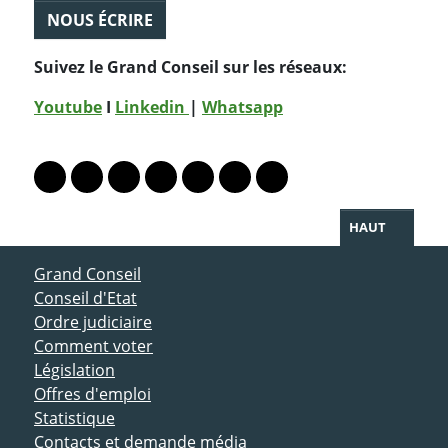
NOUS ÉCRIRE
Suivez le Grand Conseil sur les réseaux:
Youtube
I
Linkedin
|
Whatsapp
PARTAGER LA PAGE
Lien vers le profil Mastodon
Lien vers le profil Bluesky
Lien vers le profil Instagram
Lien vers le profil Linkedin
Lien vers le profil Facebook
Lien vers le profil Twitter
Partager par WhatsAp
HAUT
ACCÈS DIRECT
Grand Conseil
Conseil d'Etat
Ordre judiciaire
Comment voter
Législation
Offres d'emploi
Statistique
Contacts et demande média