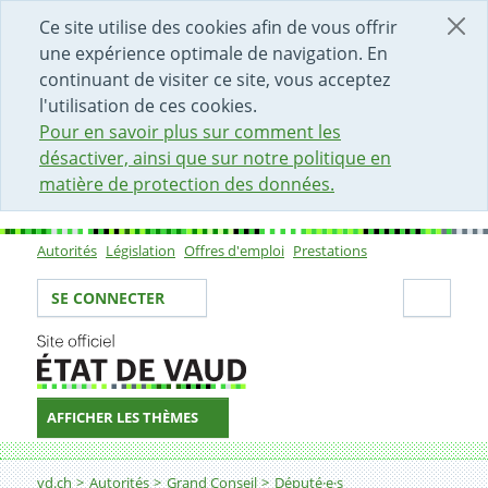
DÉBUT DU CONTENU DE LA PAGE
ACCÈS AU CHAMP DE RECHERCHE
PAGE D'ACCUEIL
FORMULAIRE DE CONTACT
Ce site utilise des cookies afin de vous offrir
une expérience optimale de navigation. En
continuant de visiter ce site, vous acceptez
l'utilisation de ces cookies.
Pour en savoir plus sur comment les
désactiver, ainsi que sur notre politique en
matière de protection des données.
Autorités
Législation
Offres d'emploi
Prestations
Sous-navigation
Votre identité
Secti
SE CONNECTER
AFFICHER LES THÈMES
Fil d'Ariane
vd.ch
Autorités
Grand Conseil
Député·e·s