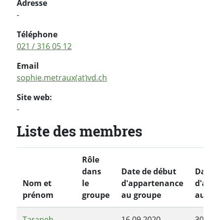
Adresse
-
Téléphone
021 / 316 05 12
Email
sophie.metraux(at)vd.ch
Site web:
-
Liste des membres
Rôle
dans
Date de début
Date d
Nom et
le
d'appartenance
d'app
prénom
groupe
au groupe
au gr
Taraneh
16.09.2020
30.06.