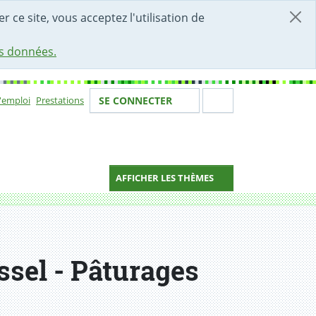
r ce site, vous acceptez l'utilisation de
es données.
Votre identité
Section de 
d'emploi
Prestations
SE CONNECTER
ion
AFFICHER LES THÈMES
sel - Pâturages