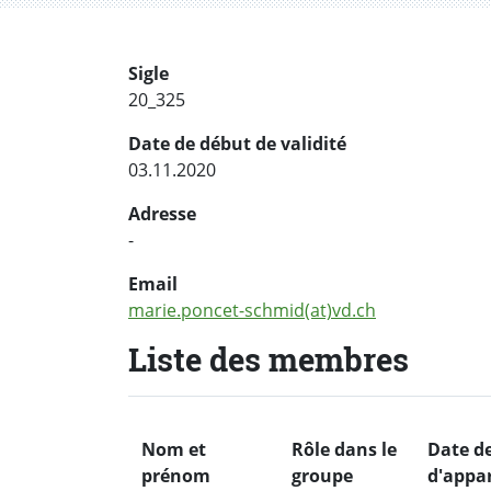
Sigle
20_325
Date de début de validité
03.11.2020
Adresse
-
Email
marie.poncet-schmid(at)vd.ch
Liste des membres
Nom et
Rôle dans le
Date d
prénom
groupe
d'appa