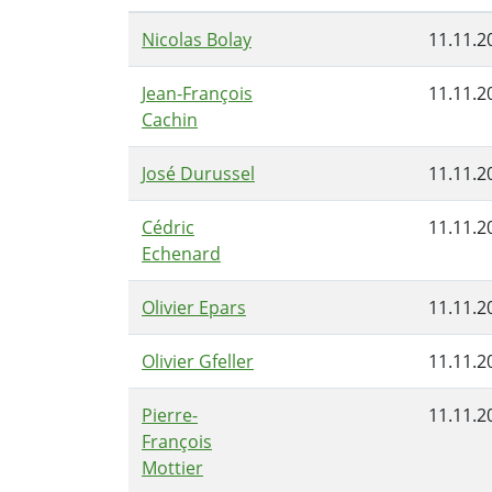
Nicolas Bolay
11.11.2
Jean-François
11.11.2
Cachin
José Durussel
11.11.2
Cédric
11.11.2
Echenard
Olivier Epars
11.11.2
Olivier Gfeller
11.11.2
Pierre-
11.11.2
François
Mottier