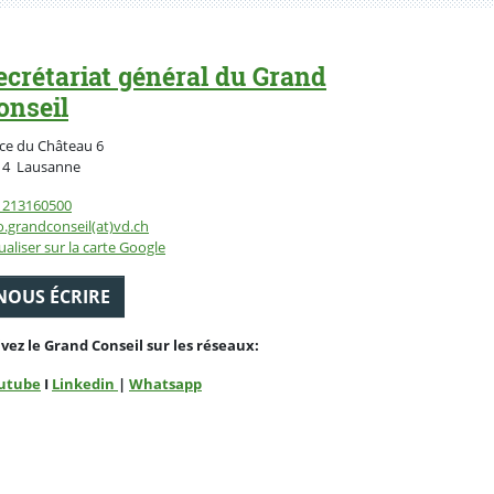
ecrétariat général du Grand
onseil
ce du Château 6
Suisse
14
Lausanne
1213160500
o.grandconseil(at)vd.ch
ualiser sur la carte Google
NOUS ÉCRIRE
ivez le Grand Conseil sur les réseaux:
utube
I
Linkedin
|
Whatsapp