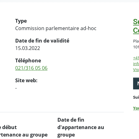
S
Type
Commission parlementaire ad-hoc
C
Date de fin de validité
Pla
10
15.03.2022
+4
Téléphone
inf
021/316 05 06
Vis
Site web:
-
Su
Yo
Date de fin
e début
d'appartenance au
rtenance au groupe
groupe