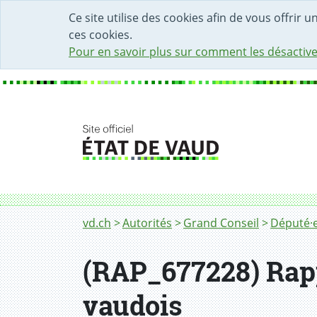
DÉBUT DU CONTENU DE LA PAGE
ACCÈS AU CHAMP DE RECHERCHE
PAGE D'ACCUEIL
FORMULAIRE DE CONTACT
Ce site utilise des cookies afin de vous offrir 
ces cookies.
Pour en savoir plus sur comment les désactive
Fil d'Ariane
vd.ch
Autorités
Grand Conseil
Député·e
(RAP_677228) Rapp
vaudois