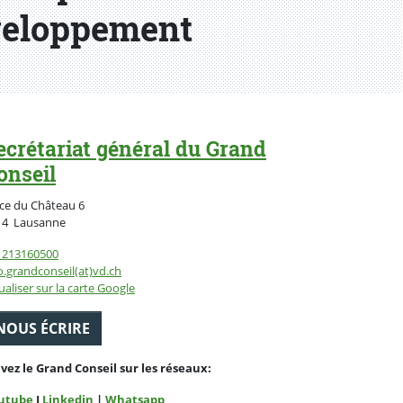
éveloppement
ecrétariat général du Grand
onseil
ce du Château 6
Suisse
14
Lausanne
1213160500
o.grandconseil(at)vd.ch
ualiser sur la carte Google
NOUS ÉCRIRE
ivez le Grand Conseil sur les réseaux:
utube
I
Linkedin
|
Whatsapp