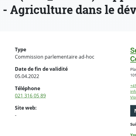
 - Agriculture dans le d
S
Type
Commission parlementaire ad-hoc
C
Date de fin de validité
Pla
10
05.04.2022
+4
Téléphone
inf
021 316 05 89
Vis
Site web:
-
Su
Yo