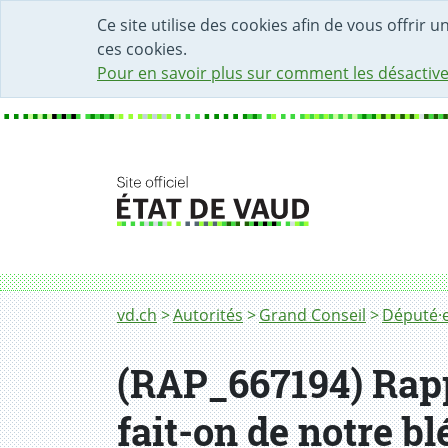
DÉBUT DU CONTENU DE LA PAGE
ACCÈS AU CHAMP DE RECHERCHE
PAGE D'ACCUEIL
FORMULAIRE DE CONTACT
Ce site utilise des cookies afin de vous offrir 
ces cookies.
Pour en savoir plus sur comment les désactive
Fil d'Ariane
vd.ch
Autorités
Grand Conseil
Député·e
(RAP_667194) Rapp
fait-on de notre b