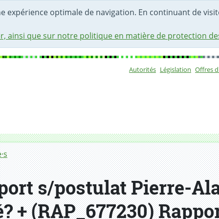
une expérience optimale de navigation. En continuant de visite
r, ainsi que sur notre politique en matière de protection d
Autorités
Législation
Offres 
Sous-navigat
·s
ort s/postulat Pierre-Ala
lé? + (RAP_677230) Rappor