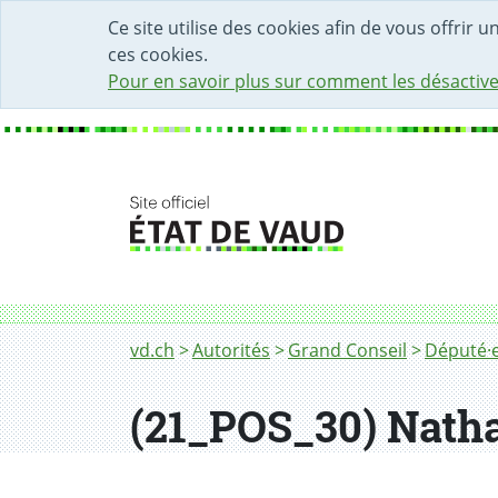
DÉBUT DU CONTENU DE LA PAGE
ACCÈS AU CHAMP DE RECHERCHE
PAGE D'ACCUEIL
FORMULAIRE DE CONTACT
Ce site utilise des cookies afin de vous offrir 
ces cookies.
Pour en savoir plus sur comment les désactive
Fil d'Ariane
vd.ch
Autorités
Grand Conseil
Député·e
(21_POS_30) Nathali