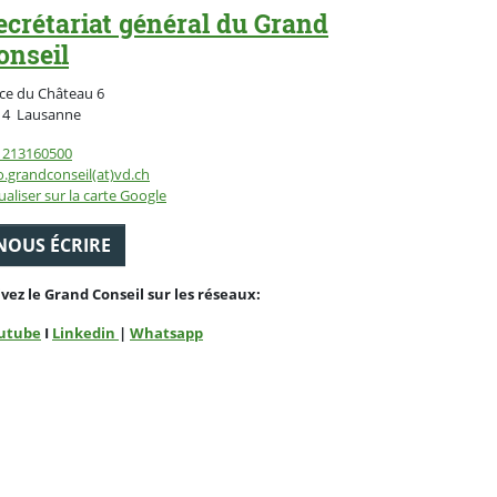
ecrétariat général du Grand
onseil
ce du Château 6
Suisse
14
Lausanne
1213160500
o.grandconseil(at)vd.ch
ualiser sur la carte Google
NOUS ÉCRIRE
ivez le Grand Conseil sur les réseaux:
utube
I
Linkedin
|
Whatsapp