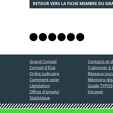
RETOUR VERS LA FICHE MEMBRE DU GR
PARTAGER LA PAGE
Lien vers le profil Mastodon
Lien vers le profil Bluesky
Lien vers le profil Instagram
Lien vers le profil Linkedin
Lien vers le profil Fac
Lien vers le profil
ACCÈS DIRECT
Grand Conseil
Contacts et
Conseil d'Etat
S'abonner à 
Ordre judiciaire
Réseaux socia
Comment voter
Mentions lég
Législation
Guide TYPO3
Offres d'emploi
Intranet
Statistique