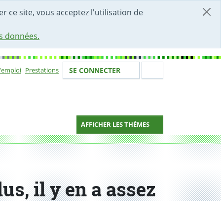
r ce site, vous acceptez l'utilisation de
es données.
Votre identité
Section de 
d'emploi
Prestations
SE CONNECTER
ion
AFFICHER LES THÈMES
us, il y en a assez