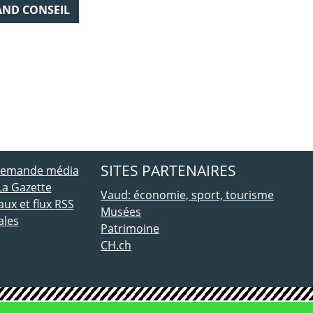
AND CONSEIL
ebook
 Twitter
SITES PARTENAIRES
 demande média
La Gazette
Vaud: économie, sport, tourisme
ux et flux RSS
Musées
ales
Patrimoine
CH.ch