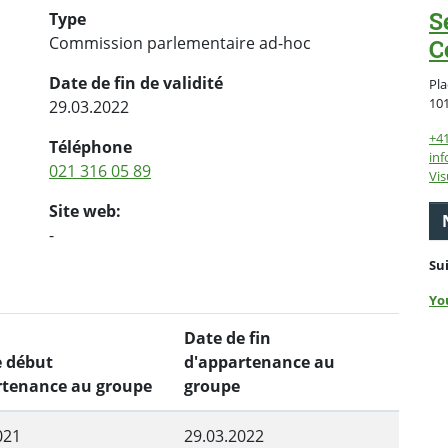
S
Type
Commission parlementaire ad-hoc
C
Date de fin de validité
Pla
10
29.03.2022
+4
Téléphone
inf
021 316 05 89
Vis
Site web:
-
Su
Yo
Date de fin
e début
d'appartenance au
rtenance au groupe
groupe
021
29.03.2022