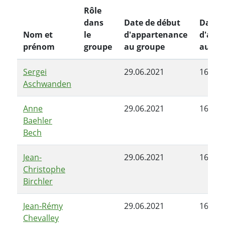
Rôle
dans
Date de début
Date d
Nom et
le
d'appartenance
d'app
prénom
groupe
au groupe
au gr
Sergei
29.06.2021
16.11.
Aschwanden
Anne
29.06.2021
16.11.
Baehler
Bech
Jean-
29.06.2021
16.11.
Christophe
Birchler
Jean-Rémy
29.06.2021
16.11.
Chevalley