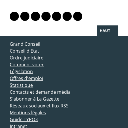
PARTAGER LA PAGE
Lien vers le profil Mastodon
Lien vers le profil Bluesky
Lien vers le profil Instagram
Lien vers le profil Linkedin
Lien vers le profil Facebook
Lien vers le profil Twitter
Partager par WhatsAp
HAUT
ACCÈS DIRECT
Grand Conseil
Conseil d'Etat
Ordre judiciaire
Comment voter
Législation
Offres d'emploi
Statistique
Contacts et demande média
S'abonner à La Gazette
Réseaux sociaux et flux RSS
Mentions légales
Guide TYPO3
Intranet