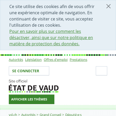
DÉBUT DU CONTENU DE LA PAGE
ACCÈS AU CHAMP DE RECHERCHE
PAGE D'ACCUEIL
FORMULAIRE DE CONTACT
Ce site utilise des cookies afin de vous offrir
une expérience optimale de navigation. En
continuant de visiter ce site, vous acceptez
l'utilisation de ces cookies.
Pour en savoir plus sur comment les
désactiver, ainsi que sur notre politique en
matière de protection des données.
Autorités
Législation
Offres d'emploi
Prestations
Sous-navigation
Votre identité
Secti
SE CONNECTER
AFFICHER LES THÈMES
Fil d'Ariane
vd.ch
Autorités
Grand Conseil
Député·e·s