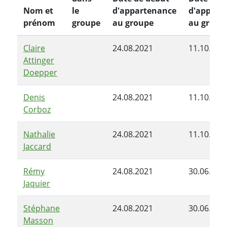
Nom et
le
d'appartenance
d'appart
prénom
groupe
au groupe
au group
Claire
24.08.2021
11.10.202
Attinger
Doepper
Denis
24.08.2021
11.10.202
Corboz
Nathalie
24.08.2021
11.10.202
Jaccard
Rémy
24.08.2021
30.06.202
Jaquier
Stéphane
24.08.2021
30.06.202
Masson