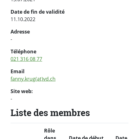
Date de fin de validité
11.10.2022
Adresse
-
Téléphone
021 316 08 77
Email
fanny.krug(at)vd.ch
Site web:
-
Liste des membres
Rôle
dans
Date de début
Date de f