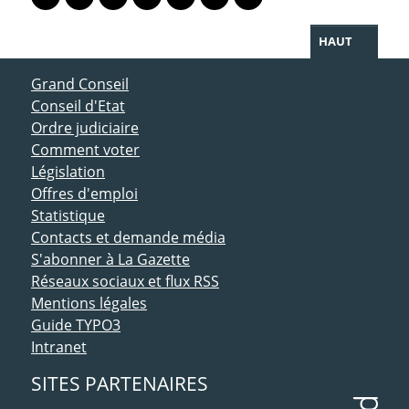
Lien vers le profil Mastodon
Lien vers le profil Bluesky
Lien vers le profil Instagram
Lien vers le profil Linkedin
Lien vers le profil Facebook
Lien vers le profil Twitter
Partager par WhatsAp
HAUT
ACCÈS DIRECT
Grand Conseil
Conseil d'Etat
Ordre judiciaire
Comment voter
Législation
Offres d'emploi
Statistique
Contacts et demande média
S'abonner à La Gazette
Réseaux sociaux et flux RSS
Mentions légales
Guide TYPO3
Intranet
SITES PARTENAIRES