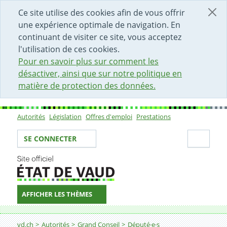
DÉBUT DU CONTENU DE LA PAGE
ACCÈS AU CHAMP DE RECHERCHE
PAGE D'ACCUEIL
FORMULAIRE DE CONTACT
Ce site utilise des cookies afin de vous offrir
une expérience optimale de navigation. En
continuant de visiter ce site, vous acceptez
l'utilisation de ces cookies.
Pour en savoir plus sur comment les
désactiver, ainsi que sur notre politique en
matière de protection des données.
Autorités
Législation
Offres d'emploi
Prestations
Sous-navigation
Votre identité
Secti
SE CONNECTER
AFFICHER LES THÈMES
Fil d'Ariane
vd.ch
Autorités
Grand Conseil
Député·e·s