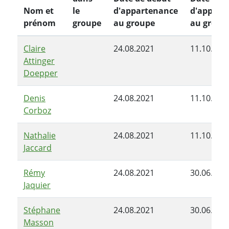
Nom et
le
d'appartenance
d'appart
prénom
groupe
au groupe
au group
Claire
24.08.2021
11.10.202
Attinger
Doepper
Denis
24.08.2021
11.10.202
Corboz
Nathalie
24.08.2021
11.10.202
Jaccard
Rémy
24.08.2021
30.06.202
Jaquier
Stéphane
24.08.2021
30.06.202
Masson