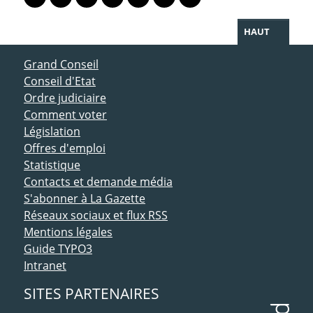
Lien vers le profil Mastodon
Lien vers le profil Bluesky
Lien vers le profil Instagram
Lien vers le profil Linkedin
Lien vers le profil Facebook
Lien vers le profil Twitter
Partager par WhatsAp
HAUT
ACCÈS DIRECT
Grand Conseil
Conseil d'Etat
Ordre judiciaire
Comment voter
Législation
Offres d'emploi
Statistique
Contacts et demande média
S'abonner à La Gazette
Réseaux sociaux et flux RSS
Mentions légales
Guide TYPO3
Intranet
SITES PARTENAIRES