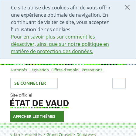
DÉBUT DU CONTENU DE LA PAGE
ACCÈS AU CHAMP DE RECHERCHE
PAGE D'ACCUEIL
FORMULAIRE DE CONTACT
Ce site utilise des cookies afin de vous offrir
une expérience optimale de navigation. En
continuant de visiter ce site, vous acceptez
l'utilisation de ces cookies.
Pour en savoir plus sur comment les
désactiver, ainsi que sur notre politique en
matière de protection des données.
Autorités
Législation
Offres d'emploi
Prestations
Sous-navigation
Votre identité
Secti
SE CONNECTER
AFFICHER LES THÈMES
Fil d'Ariane
vd.ch
Autorités
Grand Conseil
Député·e·s