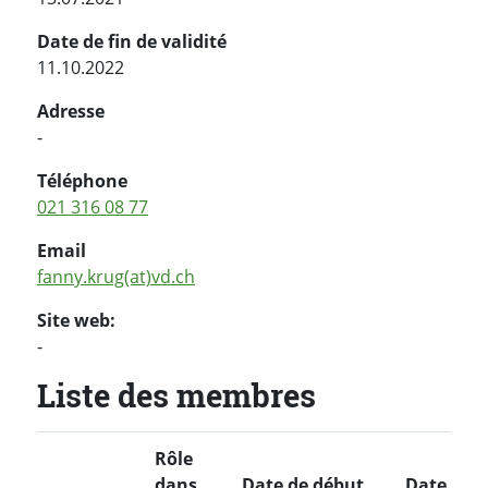
Date de fin de validité
11.10.2022
Adresse
-
Téléphone
021 316 08 77
Email
fanny.krug(at)vd.ch
Site web:
-
Liste des membres
Rôle
dans
Date de début
Date de f