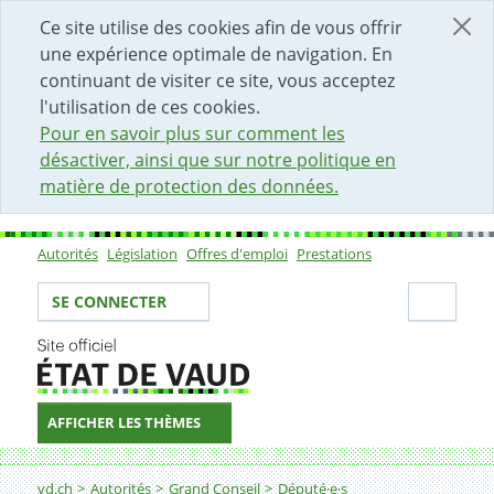
DÉBUT DU CONTENU DE LA PAGE
ACCÈS AU CHAMP DE RECHERCHE
PAGE D'ACCUEIL
FORMULAIRE DE CONTACT
Ce site utilise des cookies afin de vous offrir
une expérience optimale de navigation. En
continuant de visiter ce site, vous acceptez
l'utilisation de ces cookies.
Pour en savoir plus sur comment les
désactiver, ainsi que sur notre politique en
matière de protection des données.
Autorités
Législation
Offres d'emploi
Prestations
Sous-navigation
Votre identité
Secti
SE CONNECTER
AFFICHER LES THÈMES
Fil d'Ariane
vd.ch
Autorités
Grand Conseil
Député·e·s