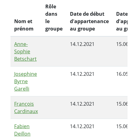
Rôle
dans
Date de début
Date de 
Nom et
le
d'appartenance
d'appar
prénom
groupe
au groupe
au grou
Anne-
14.12.2021
15.06.20
Sophie
Betschart
Josephine
14.12.2021
16.05.20
Byrne
Garelli
François
14.12.2021
15.06.20
Cardinaux
Fabien
14.12.2021
15.06.20
Deillon