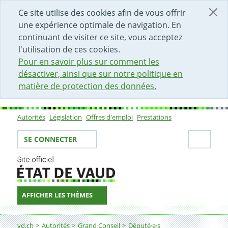
DÉBUT DU CONTENU DE LA PAGE
ACCÈS AU CHAMP DE RECHERCHE
PAGE D'ACCUEIL
FORMULAIRE DE CONTACT
Ce site utilise des cookies afin de vous offrir
une expérience optimale de navigation. En
continuant de visiter ce site, vous acceptez
l'utilisation de ces cookies.
Pour en savoir plus sur comment les
désactiver, ainsi que sur notre politique en
matière de protection des données.
Autorités
Législation
Offres d'emploi
Prestations
Sous-navigation
Votre identité
Secti
SE CONNECTER
AFFICHER LES THÈMES
Fil d'Ariane
vd.ch
Autorités
Grand Conseil
Député·e·s