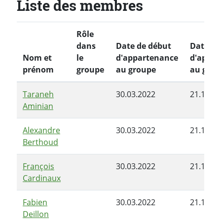
Liste des membres
Rôle
dans
Date de début
Date de
Nom et
le
d'appartenance
d'appar
prénom
groupe
au groupe
au grou
Taraneh
30.03.2022
21.12.2
Aminian
Alexandre
30.03.2022
21.12.2
Berthoud
François
30.03.2022
21.12.2
Cardinaux
Fabien
30.03.2022
21.12.2
Deillon