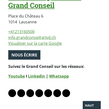
Grand Conseil
Place du Château 6
Suisse
1014
Lausanne
+41213160500
info.grandconseil(at)vd.ch
Visualiser sur la carte Google
NOUS ÉCRIRE
Suivez le Grand Conseil sur les réseaux:
Youtube
I
Linkedin
|
Whatsapp
PARTAGER LA PAGE
Lien vers le profil Mastodon
Lien vers le profil Bluesky
Lien vers le profil Instagram
Lien vers le profil Linkedin
Lien vers le profil Facebook
Lien vers le profil Twitter
Partager par WhatsAp
HAUT