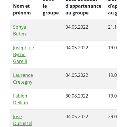
Nom et
le
d'appartenance
d'appar
prénom
groupe
au groupe
au grou
Sonya
04.05.2022
21.12.20
Butera
Josephine
04.05.2022
19.09.20
Byrne
Garelli
Laurence
04.05.2022
19.09.20
Cretegny
Fabien
30.08.2022
19.09.20
Deillon
José
04.05.2022
29.08.20
Durussel