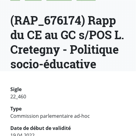
(RAP_676174) Rapp
du CE au GC s/POS L.
Cretegny - Politique
socio-éducative
Sigle
22_460
Type
Commission parlementaire ad-hoc
Date de début de validité
19.04.2022