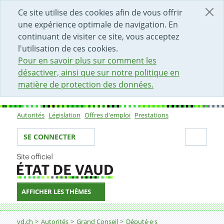
DÉBUT DU CONTENU DE LA PAGE
ACCÈS AU CHAMP DE RECHERCHE
PAGE D'ACCUEIL
FORMULAIRE DE CONTACT
Ce site utilise des cookies afin de vous offrir
une expérience optimale de navigation. En
continuant de visiter ce site, vous acceptez
l'utilisation de ces cookies.
Pour en savoir plus sur comment les
désactiver, ainsi que sur notre politique en
matière de protection des données.
Autorités
Législation
Offres d'emploi
Prestations
Sous-navigation
Votre identité
Secti
SE CONNECTER
AFFICHER LES THÈMES
Fil d'Ariane
vd.ch
Autorités
Grand Conseil
Député·e·s