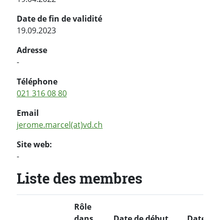
Date de fin de validité
19.09.2023
Adresse
-
Téléphone
021 316 08 80
Email
jerome.marcel(at)vd.ch
Site web:
-
Liste des membres
Rôle
dans
Date de début
Date de 