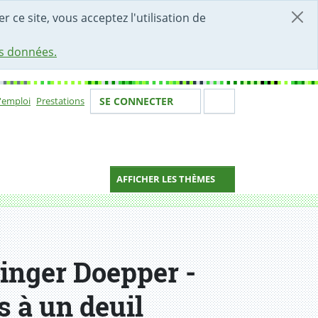
r ce site, vous acceptez l'utilisation de
es données.
Votre identité
Section de 
d'emploi
Prestations
SE CONNECTER
ion
AFFICHER LES THÈMES
inger Doepper -
s à un deuil