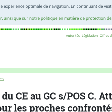
une expérience optimale de navigation. En continuant de visite
r, ainsi que sur notre politique en matière de protection d
Autorités
Législation
Offres 
Sous-navigat
·s
du CE au GC s/POS C. Att
ur les proches confronté