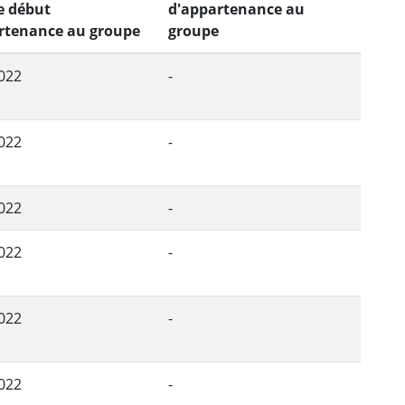
e début
d'appartenance au
rtenance au groupe
groupe
022
-
022
-
022
-
022
-
022
-
022
-