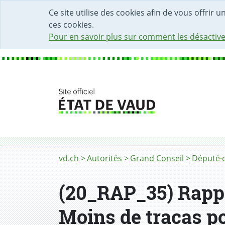
DÉBUT DU CONTENU DE LA PAGE
ACCÈS AU CHAMP DE RECHERCHE
PAGE D'ACCUEIL
FORMULAIRE DE CONTACT
Ce site utilise des cookies afin de vous offrir 
ces cookies.
Pour en savoir plus sur comment les désactive
Fil d'Ariane
vd.ch
Autorités
Grand Conseil
Député·e
(20_RAP_35) Rapp 
Moins de tracas po