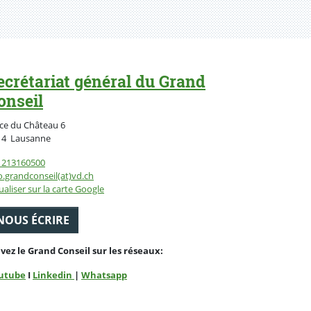
ecrétariat général du Grand
onseil
ce du Château 6
Suisse
14
Lausanne
1213160500
o.grandconseil(at)vd.ch
ualiser sur la carte Google
NOUS ÉCRIRE
ivez le Grand Conseil sur les réseaux:
utube
I
Linkedin
|
Whatsapp