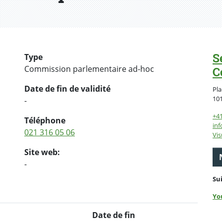
S
Type
Commission parlementaire ad-hoc
C
Date de fin de validité
Pla
10
-
+4
Téléphone
inf
021 316 05 06
Vis
Site web:
-
Su
Yo
Date de fin