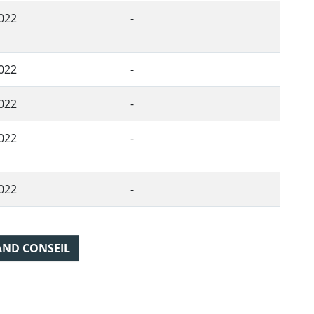
022
-
022
-
022
-
022
-
022
-
AND CONSEIL