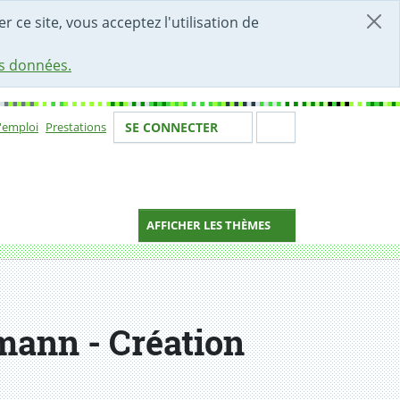
r ce site, vous acceptez l'utilisation de
es données.
Votre identité
Section de 
d'emploi
Prestations
SE CONNECTER
ion
AFFICHER LES THÈMES
mann - Création