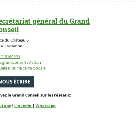
ecrétariat général du Grand
onseil
ce du Château 6
Suisse
14
Lausanne
1213160500
o.grandconseil(at)vd.ch
ualiser sur la carte Google
NOUS ÉCRIRE
ivez le Grand Conseil sur les réseaux:
utube
I
Linkedin
|
Whatsapp