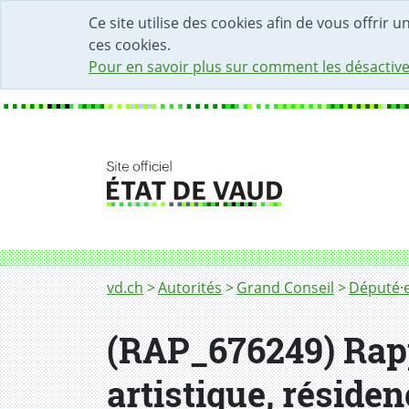
DÉBUT DU CONTENU DE LA PAGE
ACCÈS AU CHAMP DE RECHERCHE
PAGE D'ACCUEIL
FORMULAIRE DE CONTACT
Ce site utilise des cookies afin de vous offrir 
ces cookies.
Pour en savoir plus sur comment les désactive
Fil d'Ariane
vd.ch
Autorités
Grand Conseil
Député·e
(RAP_676249) Rap
artistique, résiden