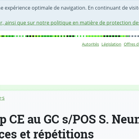
une expérience optimale de navigation. En continuant de visite
r, ainsi que sur notre politique en matière de protection d
Autorités
Législation
Offres 
Sous-navigat
·s
p CE au GC s/POS S. Neu
ces et répétitions