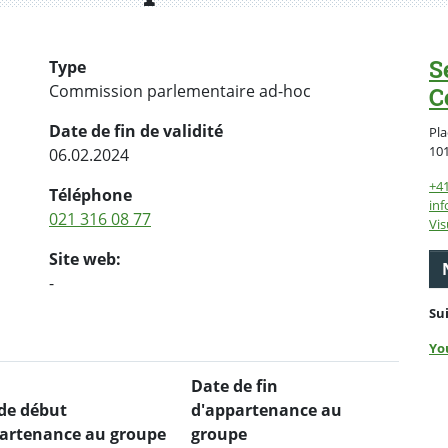
S
Type
Commission parlementaire ad-hoc
C
Date de fin de validité
Pla
10
06.02.2024
+4
Téléphone
inf
021 316 08 77
Vis
Site web:
-
Su
Yo
Date de fin
de début
d'appartenance au
artenance au groupe
groupe