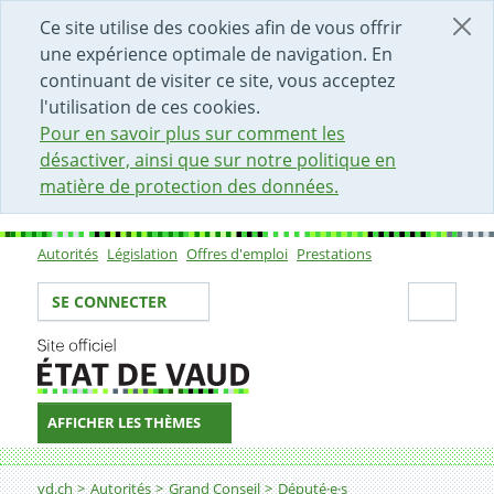
DÉBUT DU CONTENU DE LA PAGE
ACCÈS AU CHAMP DE RECHERCHE
PAGE D'ACCUEIL
FORMULAIRE DE CONTACT
Ce site utilise des cookies afin de vous offrir
une expérience optimale de navigation. En
continuant de visiter ce site, vous acceptez
l'utilisation de ces cookies.
Pour en savoir plus sur comment les
désactiver, ainsi que sur notre politique en
matière de protection des données.
Autorités
Législation
Offres d'emploi
Prestations
Sous-navigation
Votre identité
Secti
SE CONNECTER
AFFICHER LES THÈMES
Fil d'Ariane
vd.ch
Autorités
Grand Conseil
Député·e·s