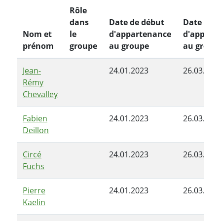
Rôle
dans
Date de début
Date de f
Nom et
le
d'appartenance
d'appart
prénom
groupe
au groupe
au group
Jean-
24.01.2023
26.03.202
Rémy
Chevalley
Fabien
24.01.2023
26.03.202
Deillon
Circé
24.01.2023
26.03.202
Fuchs
Pierre
24.01.2023
26.03.202
Kaelin