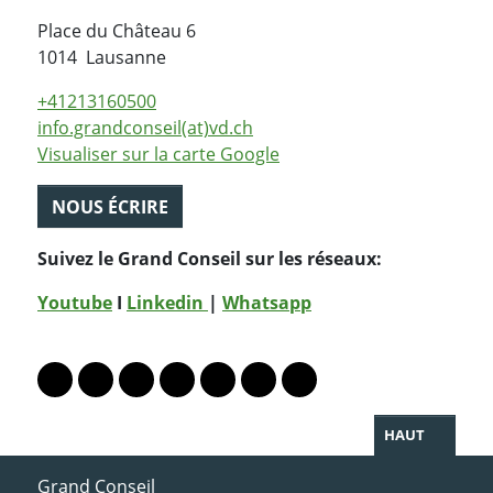
Place du Château 6
Suisse
1014
Lausanne
+41213160500
info.grandconseil(at)vd.ch
Visualiser sur la carte Google
NOUS ÉCRIRE
Suivez le Grand Conseil sur les réseaux:
Youtube
I
Linkedin
|
Whatsapp
PARTAGER LA PAGE
Lien vers le profil Mastodon
Lien vers le profil Bluesky
Lien vers le profil Instagram
Lien vers le profil Linkedin
Lien vers le profil Facebook
Lien vers le profil Twitter
Partager par WhatsAp
HAUT
ACCÈS DIRECT
Grand Conseil