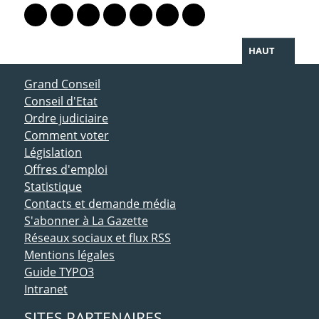
Lien vers le profil Mastodon
Lien vers le profil Bluesky
Lien vers le profil Instagram
Lien vers le profil Linkedin
Lien vers le profil Facebook
Lien vers le profil Twitter
Partager par WhatsAp
HAUT
ACCÈS DIRECT
Grand Conseil
Conseil d'Etat
Ordre judiciaire
Comment voter
Législation
Offres d'emploi
Statistique
Contacts et demande média
S'abonner à La Gazette
Réseaux sociaux et flux RSS
Mentions légales
Guide TYPO3
Intranet
SITES PARTENAIRES