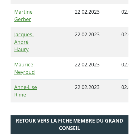
Martine
22.02.2023
02.05.2
Gerber
Jacques-
22.02.2023
02.05.2
André
Haury
Maurice
22.02.2023
02.05.2
Neyroud
Anne-Lise
22.02.2023
02.05.2
Rime
RETOUR VERS LA FICHE MEMBRE DU GRAND
CONSEIL