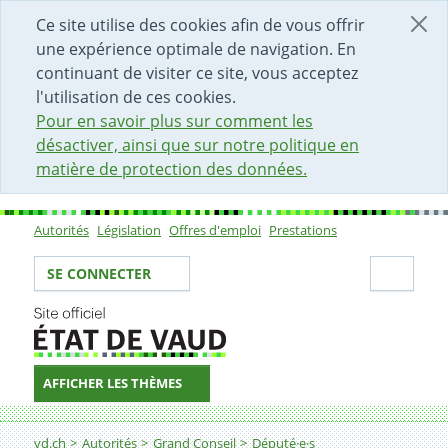
DÉBUT DU CONTENU DE LA PAGE
ACCÈS AU CHAMP DE RECHERCHE
PAGE D'ACCUEIL
FORMULAIRE DE CONTACT
Ce site utilise des cookies afin de vous offrir
une expérience optimale de navigation. En
continuant de visiter ce site, vous acceptez
l'utilisation de ces cookies.
Pour en savoir plus sur comment les
désactiver, ainsi que sur notre politique en
matière de protection des données.
Autorités
Législation
Offres d'emploi
Prestations
Sous-navigation
Votre identité
Secti
SE CONNECTER
AFFICHER LES THÈMES
Fil d'Ariane
vd.ch
Autorités
Grand Conseil
Député·e·s