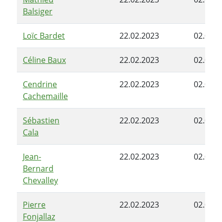
Balsiger
Loïc Bardet
22.02.2023
02.05.2
Céline Baux
22.02.2023
02.05.2
Cendrine
22.02.2023
02.05.2
Cachemaille
Sébastien
22.02.2023
02.05.2
Cala
Jean-
22.02.2023
02.05.2
Bernard
Chevalley
Pierre
22.02.2023
02.05.2
Fonjallaz