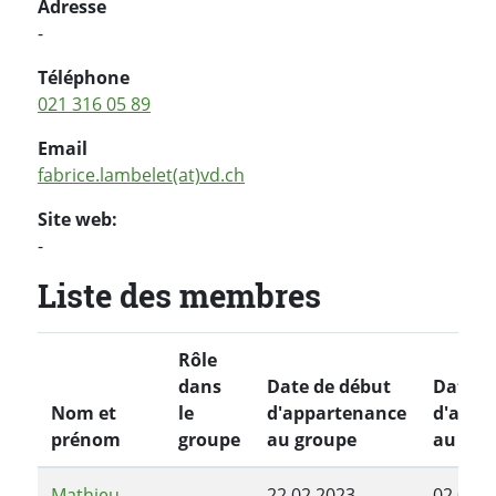
Adresse
-
Téléphone
021 316 05 89
Email
fabrice.lambelet(at)vd.ch
Site web:
-
Liste des membres
Rôle
dans
Date de début
Date de
Nom et
le
d'appartenance
d'appa
prénom
groupe
au groupe
au gro
Mathieu
22.02.2023
02.05.2