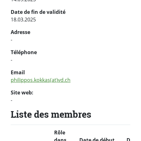
Date de fin de validité
18.03.2025
Adresse
-
Téléphone
-
Email
philippos.kokkas(at)vd.ch
Site web:
-
Liste des membres
Rôle
dans
Date de début
Date 