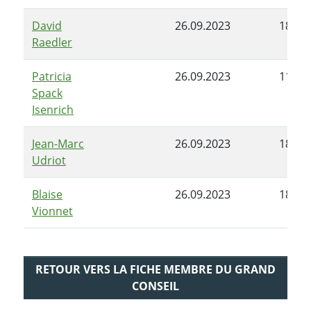
David
26.09.2023
18.03
Raedler
Patricia
26.09.2023
11.12
Spack
Isenrich
Jean-Marc
26.09.2023
18.03
Udriot
Blaise
26.09.2023
18.03
Vionnet
RETOUR VERS LA FICHE MEMBRE DU GRAND
CONSEIL