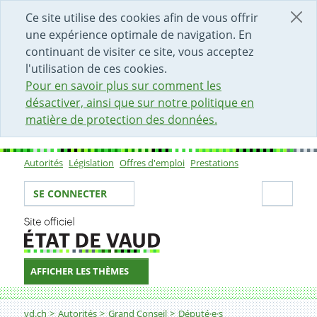
DÉBUT DU CONTENU DE LA PAGE
ACCÈS AU CHAMP DE RECHERCHE
PAGE D'ACCUEIL
FORMULAIRE DE CONTACT
Ce site utilise des cookies afin de vous offrir
une expérience optimale de navigation. En
continuant de visiter ce site, vous acceptez
l'utilisation de ces cookies.
Pour en savoir plus sur comment les
désactiver, ainsi que sur notre politique en
matière de protection des données.
Autorités
Législation
Offres d'emploi
Prestations
Sous-navigation
Votre identité
Secti
SE CONNECTER
AFFICHER LES THÈMES
Fil d'Ariane
vd.ch
Autorités
Grand Conseil
Député·e·s