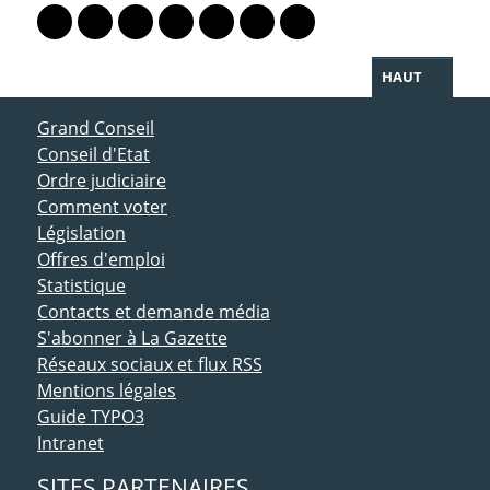
Lien vers le profil Mastodon
Lien vers le profil Bluesky
Lien vers le profil Instagram
Lien vers le profil Linkedin
Lien vers le profil Facebook
Lien vers le profil Twitter
Partager par WhatsAp
HAUT
ACCÈS DIRECT
Grand Conseil
Conseil d'Etat
Ordre judiciaire
Comment voter
Législation
Offres d'emploi
Statistique
Contacts et demande média
S'abonner à La Gazette
Réseaux sociaux et flux RSS
Mentions légales
Guide TYPO3
Intranet
SITES PARTENAIRES