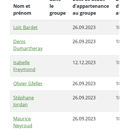
Nom et
le
d'appartenance
d'app
prénom
groupe
au groupe
au gr
Loïc Bardet
26.09.2023
18.03
Denis
26.09.2023
18.03
Dumartheray
Isabelle
12.12.2023
18.03
Freymond
Olivier Gfeller
26.09.2023
18.03
Stéphane
26.09.2023
18.03
Jordan
Maurice
26.09.2023
18.03
Neyroud