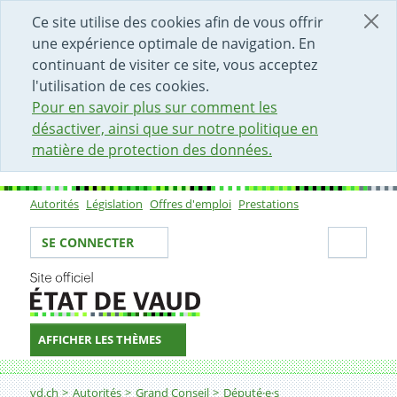
DÉBUT DU CONTENU DE LA PAGE
ACCÈS AU CHAMP DE RECHERCHE
PAGE D'ACCUEIL
FORMULAIRE DE CONTACT
Ce site utilise des cookies afin de vous offrir
une expérience optimale de navigation. En
continuant de visiter ce site, vous acceptez
l'utilisation de ces cookies.
Pour en savoir plus sur comment les
désactiver, ainsi que sur notre politique en
matière de protection des données.
Autorités
Législation
Offres d'emploi
Prestations
Sous-navigation
Votre identité
Secti
SE CONNECTER
AFFICHER LES THÈMES
Fil d'Ariane
vd.ch
Autorités
Grand Conseil
Député·e·s