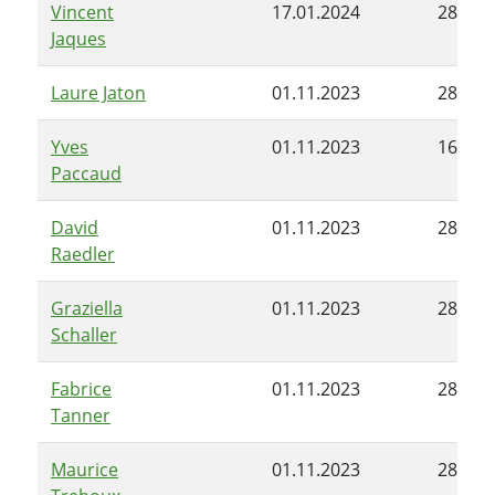
Vincent
17.01.2024
28.05.
Jaques
Laure Jaton
01.11.2023
28.05.
Yves
01.11.2023
16.01.
Paccaud
David
01.11.2023
28.05.
Raedler
Graziella
01.11.2023
28.05.
Schaller
Fabrice
01.11.2023
28.05.
Tanner
Maurice
01.11.2023
28.05.