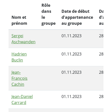
Rôle
dans
Date de début
Date d
Nom et
le
d'appartenance
d'app
prénom
groupe
au groupe
au gr
Sergei
01.11.2023
28.05.
Aschwanden
Hadrien
01.11.2023
28.05.
Buclin
Jean-
01.11.2023
28.05.
François
Cachin
Jean-Daniel
01.11.2023
28.05.
Carrard