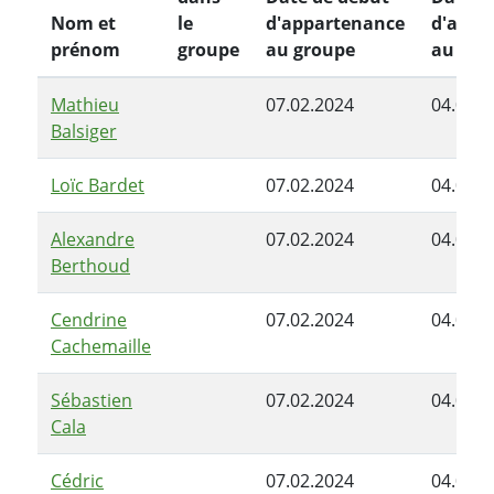
Nom et
le
d'appartenance
d'appa
prénom
groupe
au groupe
au gro
Mathieu
07.02.2024
04.06.2
Balsiger
Loïc Bardet
07.02.2024
04.06.2
Alexandre
07.02.2024
04.06.2
Berthoud
Cendrine
07.02.2024
04.06.2
Cachemaille
Sébastien
07.02.2024
04.06.2
Cala
Cédric
07.02.2024
04.06.2