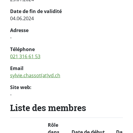
Date de fin de validité
04.06.2024
Adresse
-
Téléphone
021 316 61 53
Email
sylvie.chassot(at)vd.ch
Site web:
-
Liste des membres
Rôle
dans
Date de début
Date de