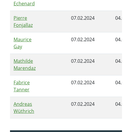
Echenard
Pierre
07.02.2024
04.06.2
Fonjallaz
Maurice
07.02.2024
04.06.2
Gay
Mathilde
07.02.2024
04.06.2
Marendaz
Fabrice
07.02.2024
04.06.2
Tanner
Andreas
07.02.2024
04.06.2
Wüthrich