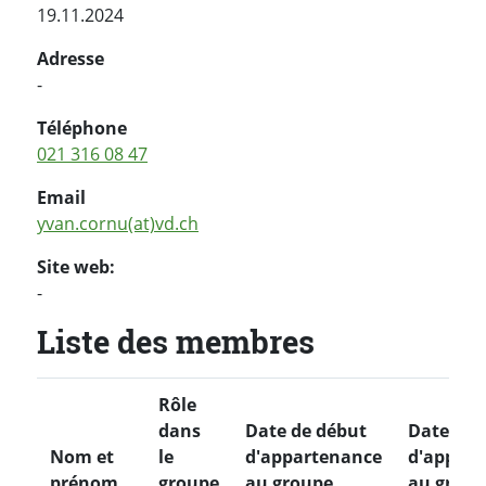
19.11.2024
Adresse
-
Téléphone
021 316 08 47
Email
yvan.cornu(at)vd.ch
Site web:
-
Liste des membres
Rôle
dans
Date de début
Date de f
Nom et
le
d'appartenance
d'appart
prénom
groupe
au groupe
au group