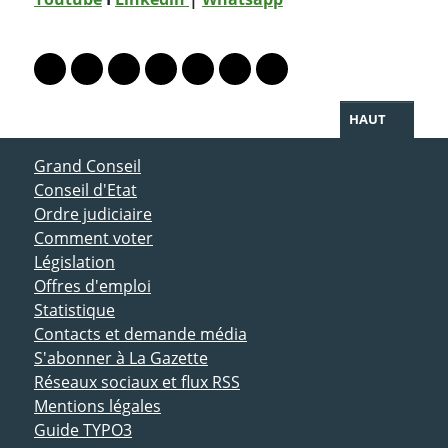
PARTAGER LA PAGE
Lien vers le profil Mastodon
Lien vers le profil Bluesky
Lien vers le profil Instagram
Lien vers le profil Linkedin
Lien vers le profil Facebook
Lien vers le profil Twitter
Partager par WhatsAp
HAUT
ACCÈS DIRECT
Grand Conseil
Conseil d'Etat
Ordre judiciaire
Comment voter
Législation
Offres d'emploi
Statistique
Contacts et demande média
S'abonner à La Gazette
Réseaux sociaux et flux RSS
Mentions légales
Guide TYPO3