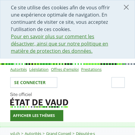
DÉBUT DU CONTENU DE LA PAGE
ACCÈS AU CHAMP DE RECHERCHE
PAGE D'ACCUEIL
FORMULAIRE DE CONTACT
Ce site utilise des cookies afin de vous offrir
une expérience optimale de navigation. En
continuant de visiter ce site, vous acceptez
l'utilisation de ces cookies.
Pour en savoir plus sur comment les
désactiver, ainsi que sur notre politique en
matière de protection des données.
Autorités
Législation
Offres d'emploi
Prestations
Sous-navigation
Votre identité
Secti
SE CONNECTER
AFFICHER LES THÈMES
Fil d'Ariane
vd.ch
Autorités
Grand Conseil
Député·e·s