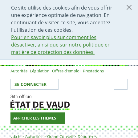
DÉBUT DU CONTENU DE LA PAGE
ACCÈS AU CHAMP DE RECHERCHE
PAGE D'ACCUEIL
FORMULAIRE DE CONTACT
Ce site utilise des cookies afin de vous offrir
une expérience optimale de navigation. En
continuant de visiter ce site, vous acceptez
l'utilisation de ces cookies.
Pour en savoir plus sur comment les
désactiver, ainsi que sur notre politique en
matière de protection des données.
Autorités
Législation
Offres d'emploi
Prestations
Sous-navigation
Votre identité
Secti
SE CONNECTER
AFFICHER LES THÈMES
Fil d'Ariane
vd.ch
Autorités
Grand Conseil
Député·e·s