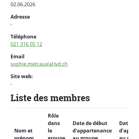
02.06.2026
Adresse
-
Téléphone
021 316 05 12
Email
sophie.metraux(at)vd.ch
Site web:
-
Liste des membres
Rôle
dans
Date de début
Date de 
Nom et
le
d'appartenance
d'appar
prénom
groupe
au groupe
au grou