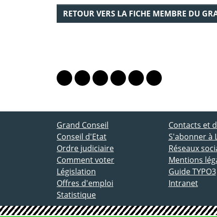
RETOUR VERS LA FICHE MEMBRE DU GR
PARTAGER LA PAGE
Lien vers le profil Mastodon
Lien vers le profil Bluesky
Lien vers le profil Instagram
Lien vers le profil Linkedin
Lien vers le profil Fac
Lien vers le profil
ACCÈS DIRECT
Grand Conseil
Contacts et
Conseil d'Etat
S'abonner à 
Ordre judiciaire
Réseaux socia
Comment voter
Mentions lég
Législation
Guide TYPO3
Offres d'emploi
Intranet
Statistique