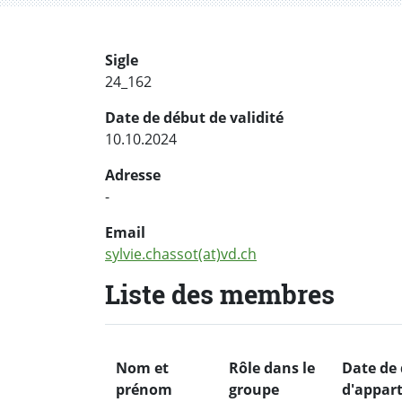
Sigle
24_162
Date de début de validité
10.10.2024
Adresse
-
Email
sylvie.chassot(at)vd.ch
Liste des membres
Nom et
Rôle dans le
Date de
prénom
groupe
d'appar