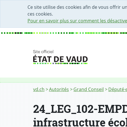
DÉBUT DU CONTENU DE LA PAGE
ACCÈS AU CHAMP DE RECHERCHE
PAGE D'ACCUEIL
FORMULAIRE DE CONTACT
Ce site utilise des cookies afin de vous offrir 
ces cookies.
Pour en savoir plus sur comment les désactive
Fil d'Ariane
vd.ch
Autorités
Grand Conseil
Député·e
24_LEG_102-EMPD 
infrastructure éco