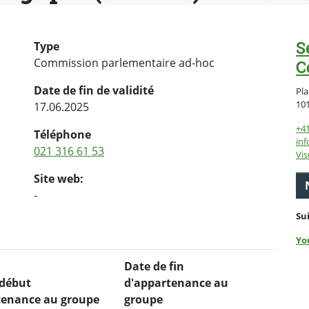
S
Type
Commission parlementaire ad-hoc
C
Date de fin de validité
Pla
10
17.06.2025
+4
Téléphone
inf
021 316 61 53
Vis
Site web:
-
Su
Yo
Date de fin
 début
d'appartenance au
tenance au groupe
groupe