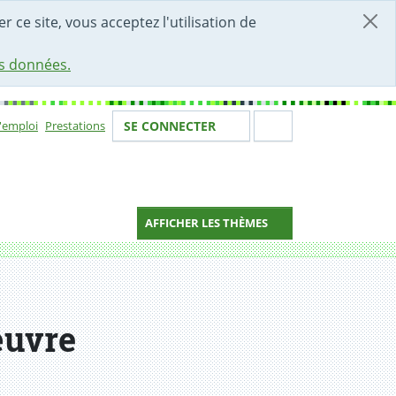
r ce site, vous acceptez l'utilisation de
es données.
Votre identité
Section de 
d'emploi
Prestations
SE CONNECTER
ion
AFFICHER LES THÈMES
œuvre