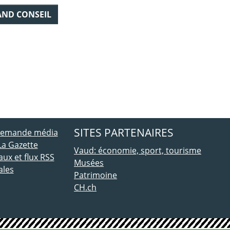
AND CONSEIL
ebook
 Twitter
SITES PARTENAIRES
 demande média
La Gazette
Vaud: économie, sport, tourisme
ux et flux RSS
Musées
ales
Patrimoine
CH.ch