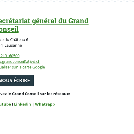
ecrétariat général du Grand
onseil
ce du Château 6
Suisse
14
Lausanne
1213160500
o.grandconseil(at)vd.ch
ualiser sur la carte Google
NOUS ÉCRIRE
ivez le Grand Conseil sur les réseaux:
utube
I
Linkedin
|
Whatsapp